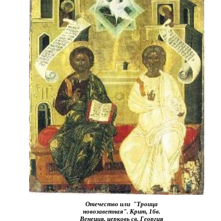
Отечество или "Троица
новозаветная". Крит, 16в.
Венеция, церковь св. Георгия
.