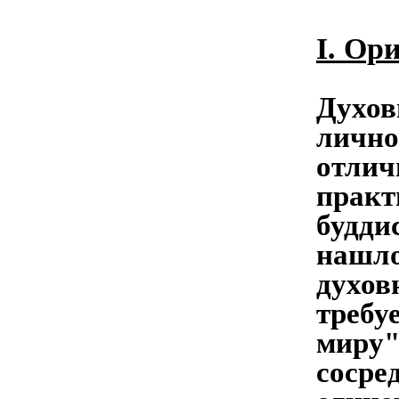
I. Ор
Духов
лично
отлич
практ
будди
нашло
духов
требу
миру"
сосре