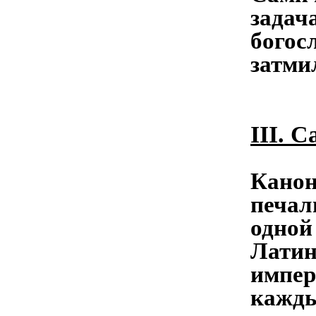
задач
богос
затми
III. 
Канон
печал
одной
Латин
импер
кажды