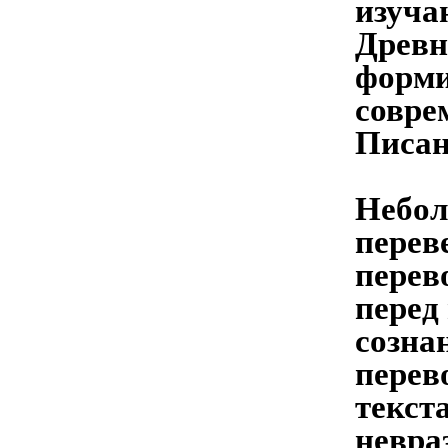
изуча
Древн
форми
совре
Писан
Небол
перев
перев
перед
созна
перев
текст
невра