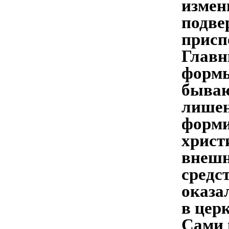
измен
подве
присп
Главн
формы
бываю
лишен
форми
христ
внешн
средс
оказа
в цер
Сами 