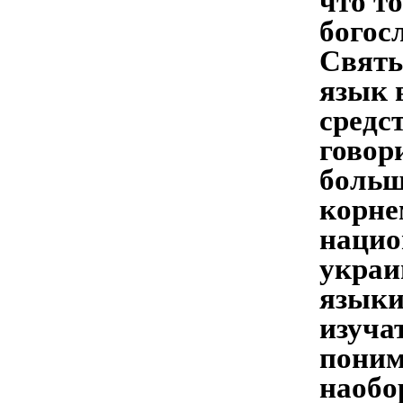
что т
богос
Святы
язык 
средс
говор
больш
корне
нацио
украи
языки
изуча
поним
наобо