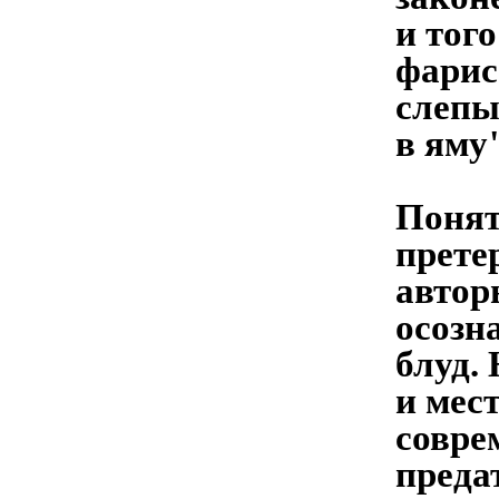
и тог
фарис
слепых
в яму"
Понят
прете
автор
осозн
блуд.
и мест
совре
преда