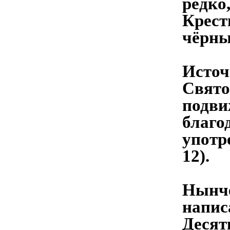
редко
Крест
чёрны
Источ
Свято
подви
благо
употр
12).
Нынче
напис
Десят