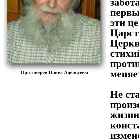
забот
первы
эти ц
Царст
Церкв
стихи
проти
меняе
Протоиерей Павел Адельгейм
Не ст
произ
жизни
конст
измен