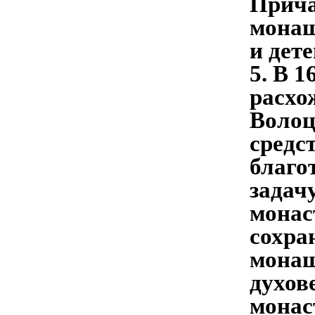
Прича
монаш
и дете
5. В 
расхо
Волоц
средс
благо
задач
монас
сохра
монаш
духов
монас