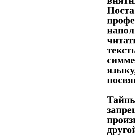
внятн
Поста
профе
напол
читат
текст
симме
языку
посвя
Тайны
запре
произ
друго