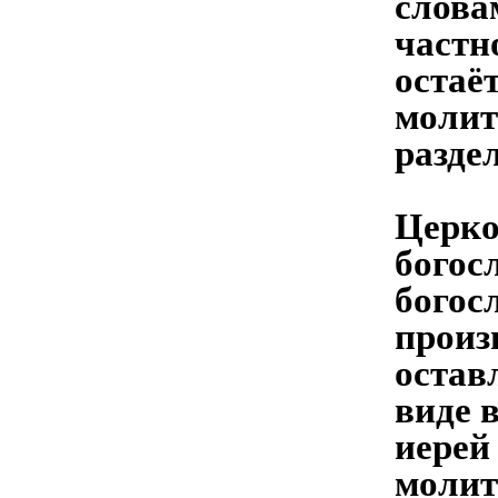
слова
частн
остаё
молит
разде
Церко
богос
богос
произ
остав
виде в
иерей
молит