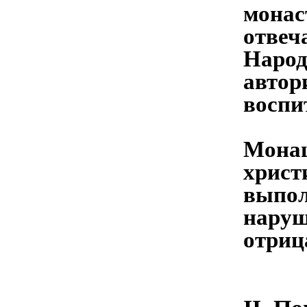
монас
отвеч
Народ
автор
воспи
Монаш
христ
выпол
наруш
отриц