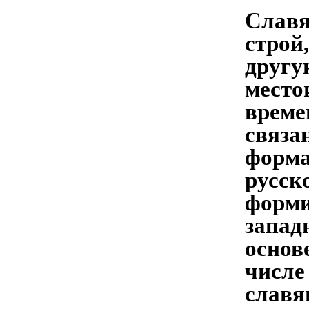
Славя
строй
другу
место
време
связа
форма
русск
форми
запад
основ
числе
славя