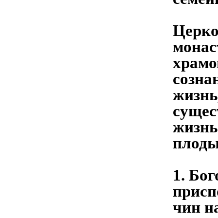
Церко
монас
храмо
созна
жизнь
сущес
жизнь
плоды
1. Бо
присп
чин н