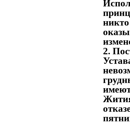
Испол
принц
никто
оказы
измен
2. По
Устав
невоз
грудн
имеют
Жития
отказ
пятни