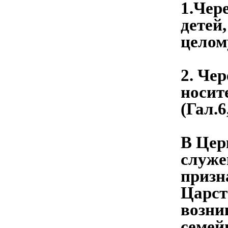
1.Чер
детей,
целом
2. Че
носит
(Гал.6,
В Цер
служе
призн
Царст
возни
семей