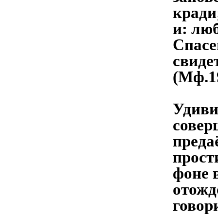
кради
и: лю
Спасе
свиде
(Мф.19
Удиви
совер
преда
прост
фоне 
отожд
говор