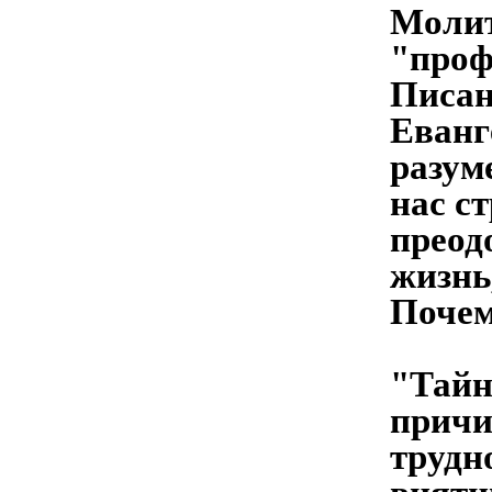
Молит
"проф
Писан
Еванг
разум
нас с
преод
жизнь
Почем
"Тайн
причи
трудн