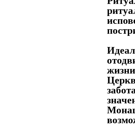
Ритуа
ритуа
испов
постр
Идеал
отодв
жизни
Церкв
забот
значе
Монаш
возмо