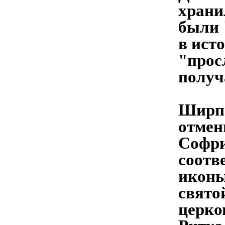
храни
были 
в ист
"прос
получ
Ширпо
отмен
Софри
соотв
иконы
свято
церко