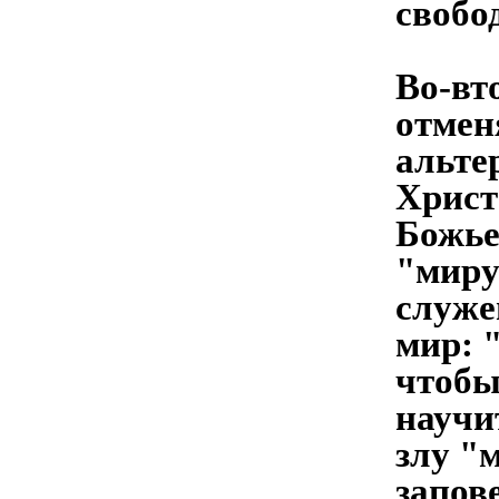
свобо
Во-вт
отмен
альте
Христ
Божье
"миру
служе
мир: 
чтобы
научи
злу "
запов