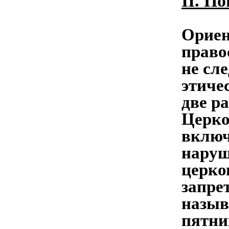
II. По
Ориен
право
не сл
этиче
две р
Церко
включ
наруш
церко
запре
назыв
пятни