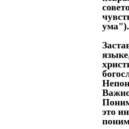
совето
чувст
ума").
Заста
языке
христ
богос
Непон
Важно
Поним
это и
поним