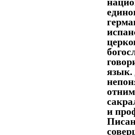
нацио
едино
герма
испан
церко
богос
говор
язык.
непон
отним
сакра
и про
Писан
совер