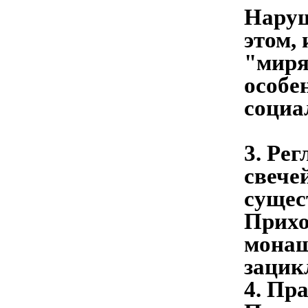
Наруш
этом,
"миря
особе
социа
3. Ре
свече
сущес
Прихо
монаш
зацик
4. Пр