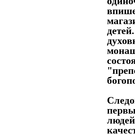
одино
впише
магаз
детей
духов
монаш
состо
"преп
богоп
Следо
первы
людей
качес