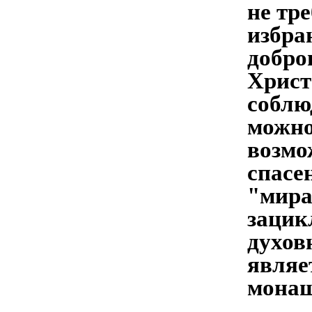
не тр
избра
добро
Христ
соблю
можно
возмо
спасе
"мира
зацик
духов
являе
монаше