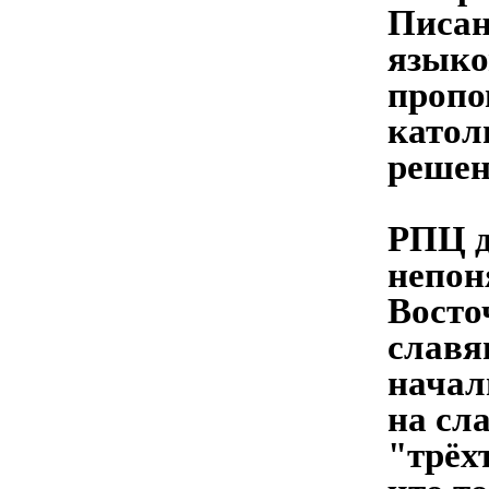
Писан
языко
пропо
катол
решен
РПЦ д
непон
Восто
славя
начал
на сл
"трёх