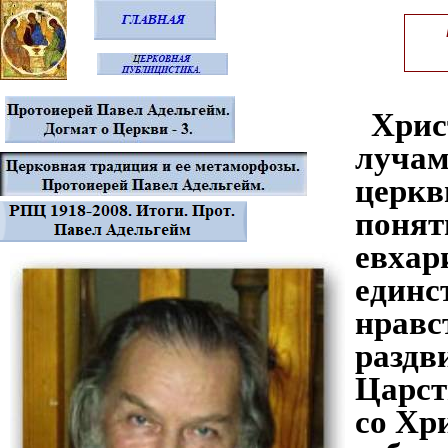
Христ
лучам
церкв
понят
евхар
единс
нравс
раздв
Царст
со Хр