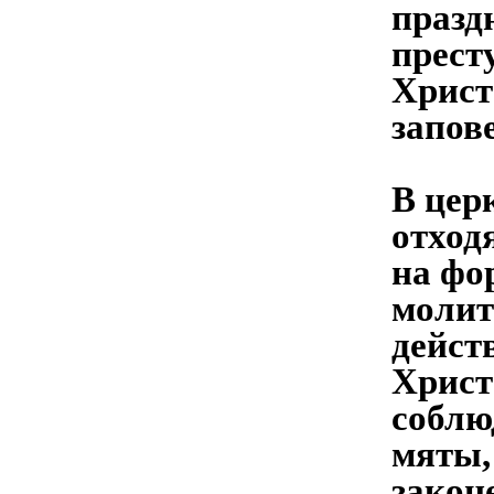
празд
прест
Христ
запов
В цер
отход
на фо
молит
дейст
Христ
соблю
мяты,
законе