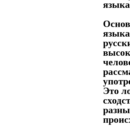
языка
Основ
языка
русск
высок
челов
рассм
употр
Это л
сходс
разны
проис