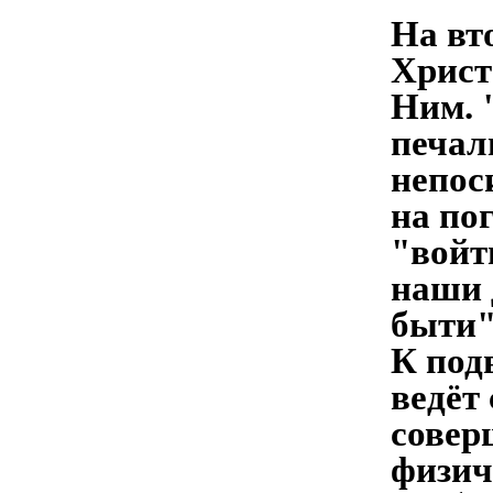
На вт
Христ
Ним. 
печал
непос
на по
"войт
наши 
быти"
К под
ведёт
совер
физич