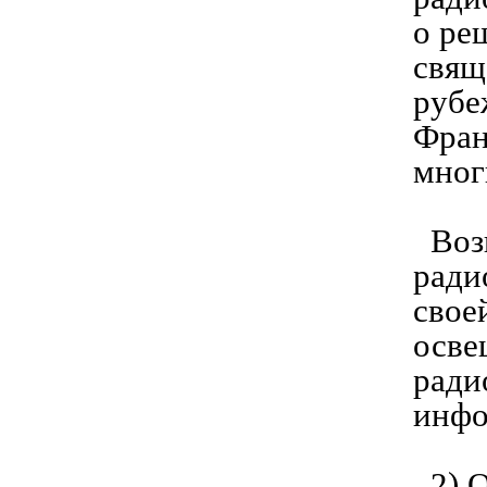
о ре
свящ
рубе
Фран
мног
Возн
ради
свое
осве
ради
инфо
2) О