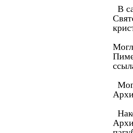
В са
Свят
крис
Могл
Пиме
ссыл
Могл
Архи
Нако
Архи
пагу