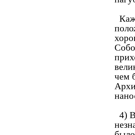
Кажд
поло
хоро
Собо
прих
вели
чем 
Архи
нано
4) В
незн
было