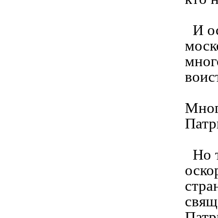
И ос
моск
мног
воис
Мног
Патр
Но т
оско
стра
свящ
Патр