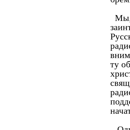
Мы, 
заин
Русс
ради
вним
ту о
хрис
свящ
ради
подд
нача
Одна