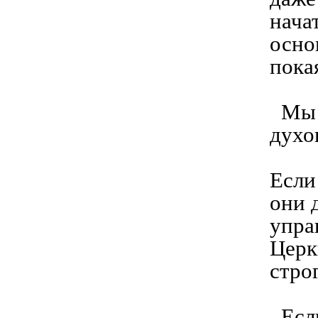
нача
осно
пока
Мы с
духо
Если
они 
упра
Церк
стро
Если