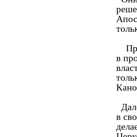
реше
Апос
толь
При 
в пр
влас
толь
Кано
Дале
в св
дела
Церк