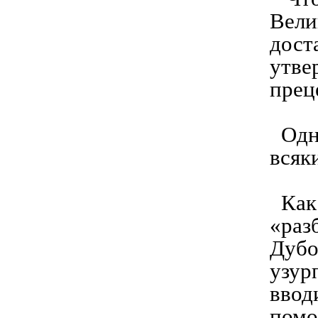
Вели
дост
утве
прец
Одна
всяк
Как 
«раз
Дубо
узур
ввод
помо