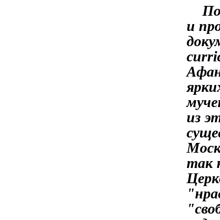
Поле
и пр
доку
curr
Афан
ярки
муче
из э
суще
Моск
так 
Церк
"нра
"сво