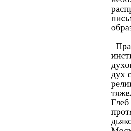
расп
пись
обра
Прав
инст
духо
дух 
рели
тяже
Глеб
прот
дьяк
Моск