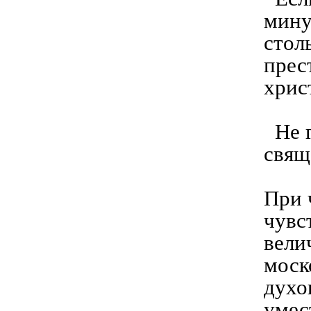
мину
стол
прес
хрис
Не г
свящ
При 
чувс
вели
моск
духо
умес