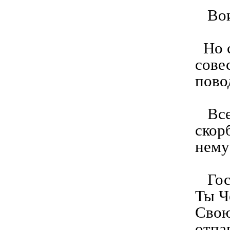
Воис
Но с
сове
пово
Всег
скор
нему
Госп
Ты Ч
Свою
отпа