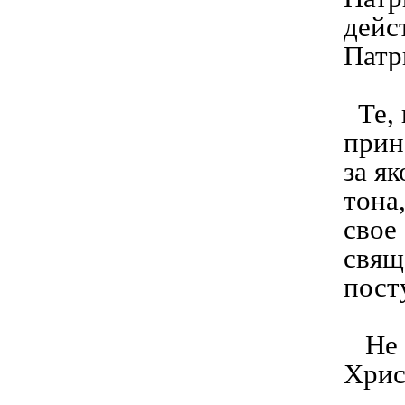
дейс
Патр
Те, 
прин
за я
тона
свое
свящ
пост
Не в
Хрис