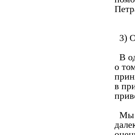
Петра
3) О
В од
о то
прин
в пр
прив
Мы н
дале
оцен