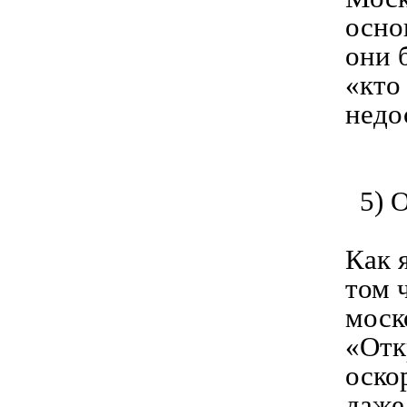
осно
они 
«кто
недо
5) О
Как 
том 
моск
«Отк
оско
даже