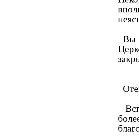
впол
неяс
Вы г
Церк
закр
Отец
Вспо
боле
благ