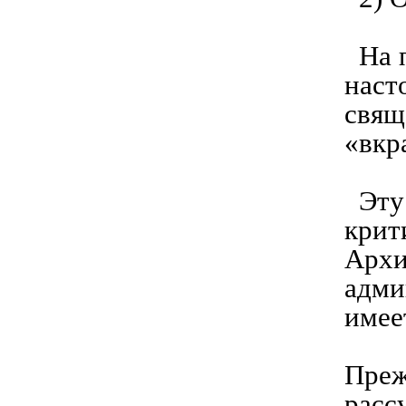
На п
наст
свящ
«вкр
Эту 
крит
Архи
адми
имее
Преж
расс