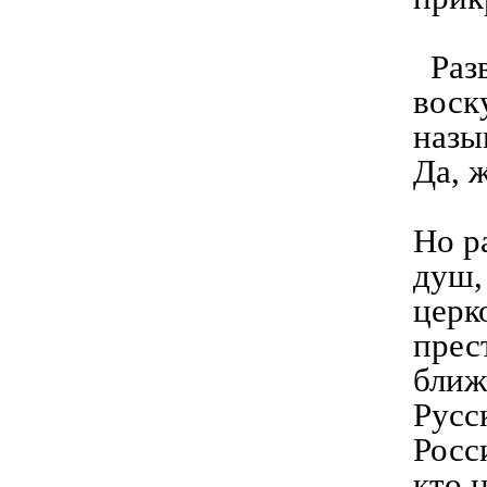
Разв
воск
назы
Да, 
Но р
душ,
церк
прес
ближ
Русс
Росс
кто 