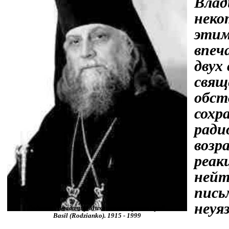
Влад
неко
этим
впеч
двух
свящ
обст
сохр
ради
возр
реак
нейт
пись
неуя
Родзянко Владимир Михайлович протоиерей.
Basil (Rodzianko). 1915 - 1999