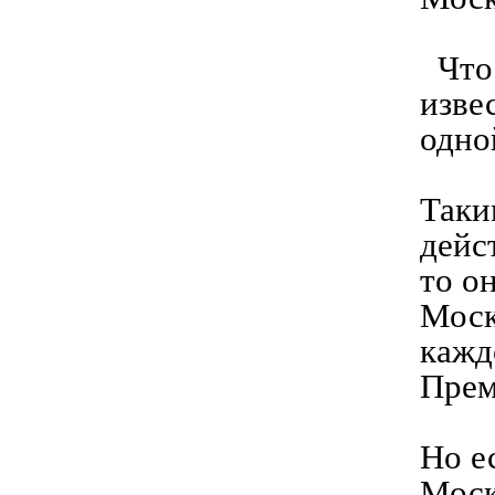
Что 
изве
одно
Таки
дейс
то о
Моск
кажд
Прем
Но е
Моск