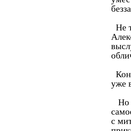
безз
Не т
Алек
высл
обли
Коне
уже 
Но в
само
с ми
прик