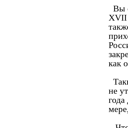
Вы с
XVII
такж
прих
Росс
закр
как 
Таки
не у
года
мере
Что 