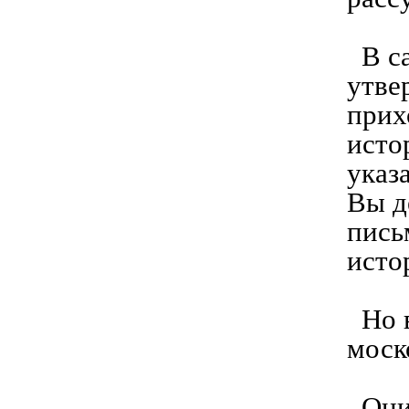
В са
утве
прих
исто
указ
Вы д
пись
исто
Но в
моск
Они 