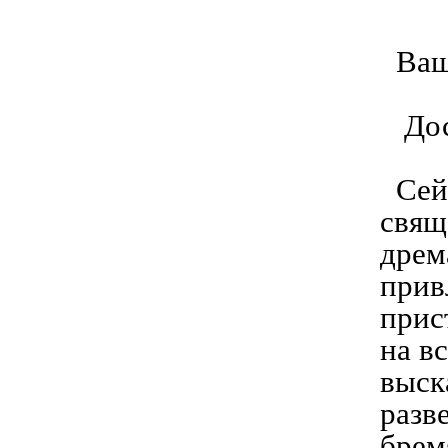
Ваше
Дост
Сейч
свящ
дрем
прив
прис
на в
выск
разв
брем