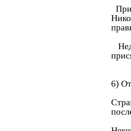
Прин
Нико
прав
Неда
прис
6) О
Стра
посл
Неко