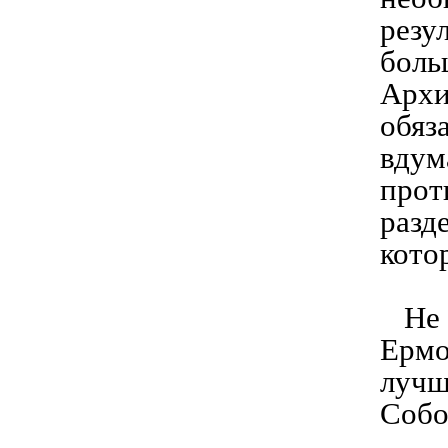
резу
боль
Архи
обяз
вдум
прот
разд
кото
Не к
Ермо
лучш
Собо