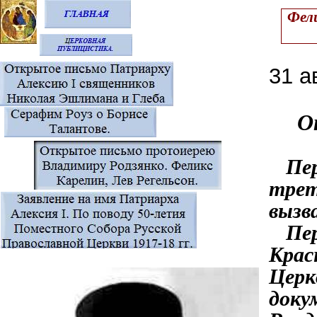
Фели
31 а
О
Пере
трет
вызв
Перв
Крас
Церк
доку