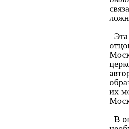
связ
ложн
Эта 
отцо
Моск
церк
авто
обра
их м
Моск
В оп
необ