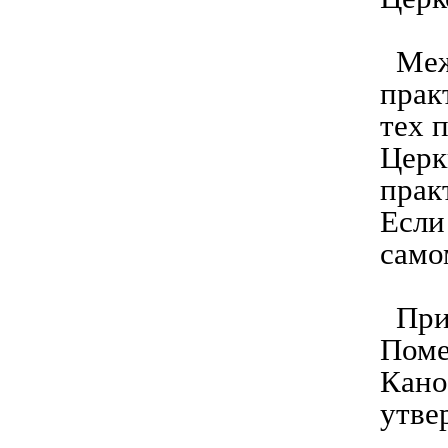
Межд
прак
тех 
Церк
прак
Если
само
При 
Поме
Кано
утве