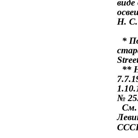
виде
осве
Н. С
* По
стар
Stree
** Н
7.7.1
1.10
№ 25
См. 
Леви
СССР