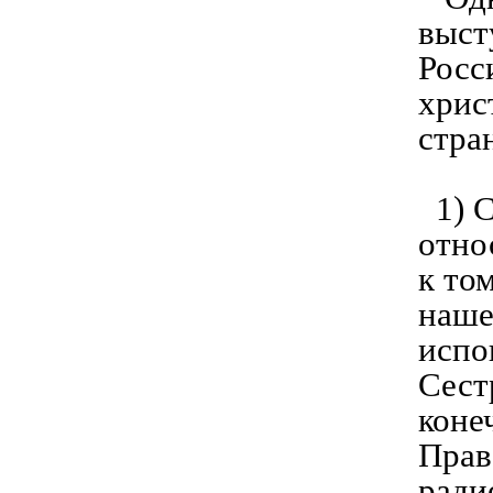
выст
Росс
хрис
стра
1) С
отно
к то
наше
испо
Сест
коне
Прав
ради