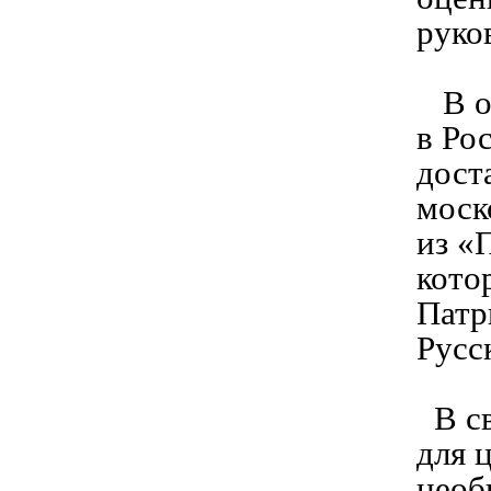
руко
В от
в Ро
дост
моск
из «
кото
Патр
Русс
В св
для 
необ