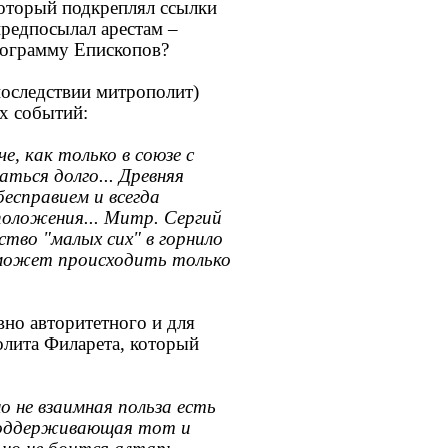
который подкреплял ссылки
предпосылал арестам –
рограмму Епископов?
последствии митрополит)
ых событий:
, как только в союзе с
ться долго... Древняя
есправием и всегда
положения... Митр. Сергий
ство "малых сих" в горнило
 может происходить только
вно авторитетного и для
олита Филарета, который
но не взаимная польза есть
 поддерживающая тот и