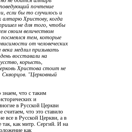
 но не боится алтарь
роповедующий почтение
и, если бы то случилось и
к алтарю Христову, когда
пришел не для того, чтобы
ем своим величеством
о посмеялся тем, которые
ависимости от человеческих
 века медлил призывать
день восставали на
кусство, корысть,
Церковь Христова стоит не
. Скворцов. "Церковный
знаем, что с таким
 исторических и
многие в Русской Церкви
е считаем, что это ставило
е все в Русской Церкви, а в
 так, как митр. Сергий. И на
положение как