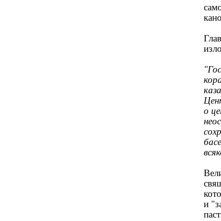
сам
кан
Гла
изло
"Го
кор
каза
Цен
о ц
нео
сох
бас
всяк
Вели
свящ
кото
и "
паст