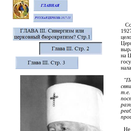
Сол
1927
цело
Церк
выр
на 
гос
нала
"По
свя
т.е
пос
раз
реа
про
Не 