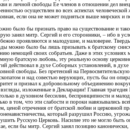
кви и личной свободы Ее членов в отношении дел внец
ренностью осуществлен во всех аспектах человеческой 
ковная, если она не может подняться выше мирских и 
но было бы признать право на существование и тако
рую занял митр. Сергий и его сторонники, – ибо в ус
збежно проявляются и малодушие, и маловерие. Тверд
вды можно было бы лишь призывать к братскому снис
ению немощей своих собратьев. Даже в этих условиях
имную братскую любовь, эту реальную основу церковно
гий действовал в духе Соборных установлений, в духе
овной свободы. Без претензий на Первосвятительскую 
скопатом и над совестью верующих, пусть бы он опира
ритет и призвал к добровольному объединению вокруг 
 взгляды, изложенные в Декларации! Главная трагедия
столько в духовном бессилии, беспринципности и мало
ько в том, что эти слабости и пороки навязывались в
м, ценой отречения от братской любви и церковной пр
тоненавистничества, который разрушил Россию, угрож
рушить Русскую Церковь. Насилие это не могло быть о
ае, если бы митр. Сергий занял позицию канонически,