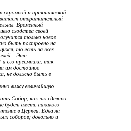
ь скромной и практической
ми витает отвратительный
ельны. Временный
шего сходства своей
олучитcя только новое
жно быть построено на
щихся, то есть на всех
елей... Эта
и его преемника, так
ла им достойное
ка, не должно быть в
менно вижу величайшую
ать Собор, как то сделано
не будет иметь никакого
ятение в Церкви. Едва ли
ьих соборов; довольно и