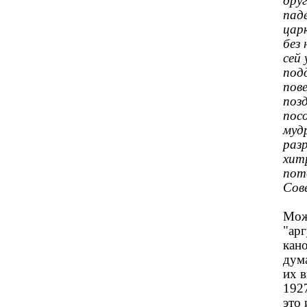
дру
пад
царю
без
сей
под
пов
поз
пос
муд
разр
хит
пот
Сове
Мож
"ар
кан
дума
их в
1927
это