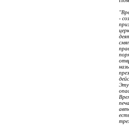
Пом
"Вр
- с
при
цер
дея
смя
прав
поря
отв
наз
пре
дей
Эту
опас
Вре
печ
авт
ест
трех