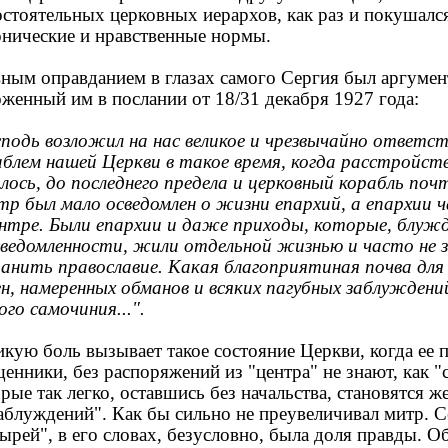
остоятельных церковных иерархов, как раз и покушался
онические и нравственные нормы.
вным оправданием в глазах самого Сергия был аргумен
женный им в послании от 18/31 декабря 1927 года:
сподь возложил на нас великое и чрезвычайно ответс
аблем нашей Церкви в такое время, когда расстройств
лось, до последнего предела и церковный корабль почт
тр был мало осведомлен о жизни епархий, а епархии ч
ентре. Были епархии и даже приходы, которые, блужд
сведомленности, жили отдельной жизнью и часто не з
ранить православие. Какая благоприятиная почва для
ен, намеренных обманов и всяких пагубных заблуждени
ого самочиния...".
кую боль вызывает такое состояние Церкви, когда ее 
енники, без распоряжений из "центра" не знают, как "
рые так легко, оставшись без начальства, становятся ж
заблуждений". Как бы сильно не преувеличивал митр. 
ырей", в его словах, безусловно, была доля правды. О