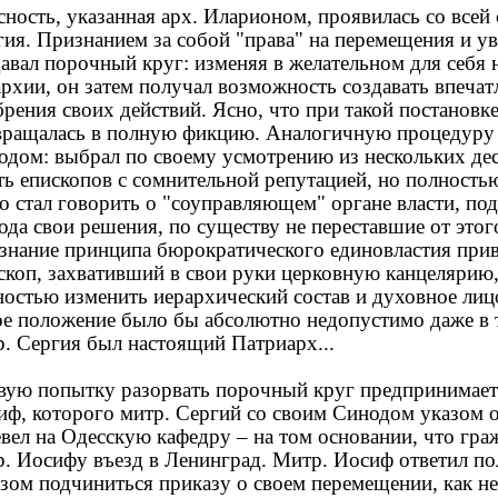
ность, указанная арх. Иларионом, проявилась со всей 
гия. Признанием за собой "права" на перемещения и у
авал порочный круг: изменяя в желательном для себя 
архии, он затем получал возможность создавать впечат
рения своих действий. Ясно, что при такой постановке
вращалась в полную фикцию. Аналогичную процедуру 
одом: выбрал по своему усмотрению из нескольких дес
ть епископов с сомнительной репутацией, но полность
го стал говорить о "соуправляющем" органе власти, по
ода свои решения, по существу не переставшие от это
знание принципа бюрократического единовластия прив
скоп, захвативший в свои руки церковную канцелярию
ностью изменить иерархический состав и духовное ли
ое положение было бы абсолютно недопуcтимо даже в т
р. Сергия был настоящий Патриарх...
вую попытку разорвать порочный круг предпринимает
ф, которого митр. Сергий со своим Синодом указом от 
вел на Одесскую кафедру – на том основании, что гра
р. Иосифу въезд в Ленинград. Митр. Иосиф ответил п
азом подчиниться приказу о своем перемещении, как н