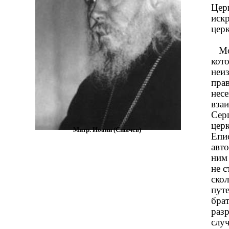
Цер
иск
цер
Мож
кото
неи
пра
нес
вза
Сер
церк
Митр. Иоанн (Снычев)
Епи
авто
ним
не 
скол
путе
бра
раз
случ