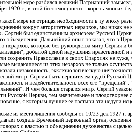
чительной мере разбился великий Патриарший замысел,
ря 1920 г.; в этой беспомощности – корень многих бе
 какой мере не отрицая необходимости в ту эпоху раз
динений вокруг авторитетных иерархов, мы никак не м
р. Сергий был единственным архиереем Русской Церкв
ого объединения. Дальнейший опыт показал, что в Цер
о иерархов, которые без руководства митр.Сергия и б
гализации", добытой ценой нарушения нравственной и 
ли сохранить Православие в своих Епархиях не хуже, 
амые выдающиеся из этих иерархов не только осуществ
оказали незаконность, экклезиологическую ничтожность
тензий митр. Сергия быть вершителем судеб Русской Ц
аконность и недействительность всех его "прещений",
льнений". И чем больше старался митр. Сергий узакон
ги Русской Церкви, тем значительнее и плодотворнее 
новение, с которым лучшие ее пастыри эти недуги исц
сьме из места лишения свободы от 10/23 дек.1927 г. 
длагает создать Временный церковный орган, основная 
еговорах с властью и объединении духовенства с цель