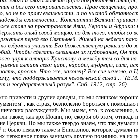
гой. Благо и благословение царю покровителю алтаря;
ения и без сего покровительства. Прав священник, п
, но не по праву взаимности, а по чистой обязанност
 надежды взаимности... Константин Великий пришел 
 уже стоял на пространстве Азии, Европы и Африки: 
держать оный своей мощью, но для того, чтобы со вс
ергнуться перед его Святыней. Живый на небесах ран
дно вздумали унизить Его божественную религию до з
обий. Чтобы сделать смешным их мудрование, Он три
рого царя к алтарю Христову, а между тем со дня на 
ушение алтаря сего: царь, народы, мудрецы, сила, ис
рость, ярость. Что же, наконец? Все сие исчезло, а 
ому, что поддерживается человеческой силой..." (В.М
т и государственный разум". Спб. 1912, стр. 26).
но привести и другие доводы, но мы слишком хорошо 
гументом", как страх, безполезно бороться с помощью
онических рассуждений. Мы знаем, что, к сожалению, 
ли также, как арх.Иоанн, но, скорбя об этом, отнюдь н
не Церкви. Но мы также твердо знаем, что так думали н
 г. было немало также и Епископов, которые думали не
 их церковное право занимать другую позицию, на их 