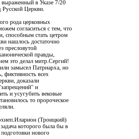
 выраженный в Указе 7/20
д Русской Церкви.
ного рода церковных
ожем согласиться с тем, что
и, способным стать цетром
кви нашлось достаточно
ез пресловутой
канонической правды,
чем это делал митр.Сергий!
или замысел Патриарха, но
, фиктивность всех
еркви, доказали
 "запрещений" и
ить и усугубить вековые
становилось то пророческое
еляли.
архиеп.Иларион (Троицкий)
задача которого была бы в
ю подготовки нового