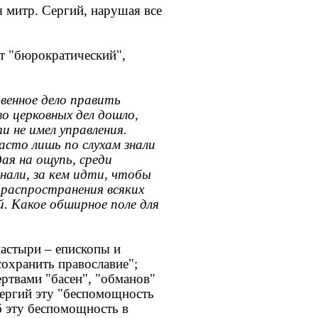
 митр. Сергий, нарушая все
т "бюрократический",
твенное дело править
о церковных дел дошло,
и не имел управления.
асто лишь по слухам знали
ая на ощупь, среди
нали, за кем идти, чтобы
 распространения всяких
й. Какое обширное поле для
пастыри – епископы и
сохранить православие";
ертвами "басен", "обманов"
Сергий эту "беспомощность
б эту беспомощность в