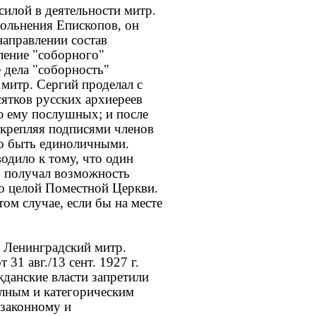
силой в деятельности митр.
вольнения Епископов, он
направлении состав
ление "соборного"
 дела "соборность"
митр. Сергий проделал с
ятков русских архиереев
ю ему послушных; и после
дкрепляя подписями членов
го быть единоличными.
одило к тому, что один
, получал возможность
цо целой Поместной Церкви.
ом случае, если бы на месте
 Ленинградский митр.
31 авг./13 сент. 1927 г.
жданские власти запретили
олным и категорическим
езаконному и