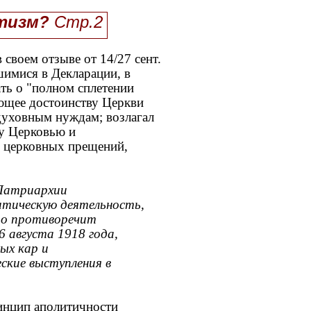
тизм?
Стр.2
своем отзыве от 14/27 сент.
шимися в Декларации, в
ать о "полном сплетении
ающее достоинству Церкви
 духовным нуждам; возлагал
у Церковью и
в церковных прещений,
 Патриархии
итическую деятельность,
что противоречит
6 августа 1918 года,
ых кар и
ские выступления в
инцип аполитичности