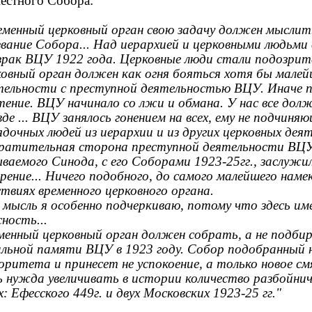
естного Собора:
еменный церковный орган свою задачу должен мыслит
озвание Собора... Над иерархией и церковными людь
зрак ВЦУ 1922 года. Церковные люди стали подозрит
ковный орган должен как огня бояться хотя бы малей
тельности с преступной деятельностью ВЦУ. Иначе п
тение. ВЦУ начинало со лжи и обмана. У нас все дол
де ... ВЦУ занялось гонением на всех, ему не подчиняю
дочных людей из иерархии и из других церковных деят
ратительная сторона преступной деятельности ВЦУ 
ываемого Синода, с его Соборами 1923-25гг., заслужи
зрение... Ничего подобного, до самого малейшего наме
ствиях временного церковного органа.
 мысль я особенно подчеркиваю, потому что здесь и
ность...
менный церковный орган должен собрать, а не подбир
альной памяти ВЦУ в 1923 году. Собор подобранный 
оритета и принесет не успокоение, а только новое см
ь нужда увеличивать в истории количество разбойнич
: Ефесского 449г. и двух Московских 1923-25 гг."