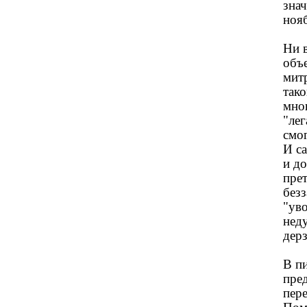
зна
нояб
Ни в
объе
мит
так
мног
"ле
смог
И с
и д
пре
безз
"уво
неду
дерз
В пи
пре
пер