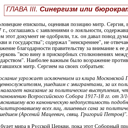
ГЛАВА III.
Синергизм или
бюрокра
овецкие епископы, оценивая позицию митр. Сергия, в 
 г., соглашаясь с заявлениями о лояльности, содержав
м этот документ не одобрили, т.к. он давал повод дум
ви и государства"; содержал "неискреннее", не отвеч
ажение благодарности правительству за внимание к ее
Церковь "всю вину в прискорбных столкновениях межд
ударством". Наиболее важным было возражение проти
гавшихся митр. Сергием на своих собратьев:
слание угрожает исключением из клира Московской
щеннослужителям, ушедшим с эмигрантами, за их пол
. налагает наказание за политические выступления, 
тановлению Всероссийского Собора 1917-18 гг. от 3/1
ъяснившему всю каноническую недопустимость подобн
билитировавшему всех лиц, лишенных сана за политиче
шедшем (Арсений Мацеевич, свящ. Григорий Петров)".
будет мира в Русской Церкви, пока этот Соборный пр