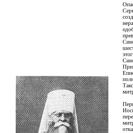
Опас
Сер
созд
иер
одоб
пре
Син
шес
это
Син
При
Епи
пол
Так
мит
Пер
Иоси
пере
мит
отк