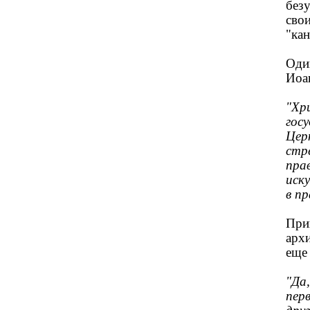
без
свои
"ка
Оди
Иоа
"Хр
гос
Цер
стр
пра
иск
в п
Прив
арх
еще 
"Да,
пер