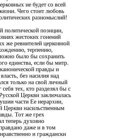
ерковных не будет со всей
жизни. Чего стоит любовь
политических разномыслий!
й политической позиции,
ловиях жестоких гонений
ых же ревнителей церковной
хождению, терпению,
 можно было бы сохранить
го единства, если бы митр.
 канонической правды и
власть, без насилия над
лся только на свой личный
себя тех, кто разделял бы с
 Русской Церкви заключалась
душии части Ее иерархии,
сей Церкви насильственным
авды. Тот же грех
ал теперь духовно
правдано даже и в том
 нравственно и граждански