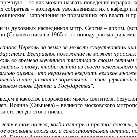
упречную – но как можно назвать поведение иерарха, 
х собратьев – архиереев увольнениями их с кафедр и 
нонические" запрещения не признавших его власть и п
н из духовных наследников митр. Сергия – архим. (вс
нн (Снычев) писал в 1965 г. по поводу рассматриваем
истова Церковь на земле не может существовать иначе
ударством. Бесправное положение не может продолжа
ковь во времена мучеников тяготилась своим святым б
емилась к тому, чтобы выйти из своего нелегального 
вильно оценил, что неразумно ввергать великое множе
ушений и что развитие нормальной жизни церковной
равовом союзе Церкви и Государства".
едем в качестве возражения мысль святителя, безусло
иеп. Иоанна (Снычева) – великого московского митроп
за сто лет до этого писал:
 есть в том польза, когда алтарь и престол союзны, 
вое основание союза их, а самостоятельная истина,