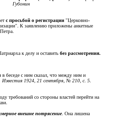
скве.
Губонин
ет
с просьбой о регистрации
"Церковно-
низации". К заявлению приложены анкетные
о Петра.
Патриарха к делу и оставить
без рассмотрения.
 в беседе с ним сказал, что между ним и
Известия 1924, 21 сентября, № 210, с. 5.
ду требований со стороны властей перейти на
кви.
имерное внешне потрясение
. Она лишена