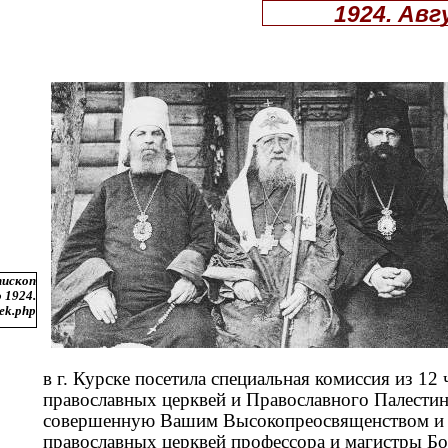
1924. Ав
пископ
 1924.
vek.php
в г. Курске посетила специальная комиссия из 1
православных церквей и Православного Палестин
совершенную Вашим Высокопреосвященством и 
православных церквей профессора и магистры Бо