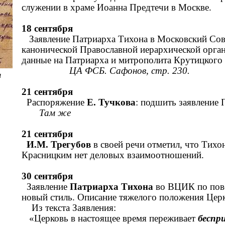
служении в храме Иоанна Предтечи в Мо
18 сентября
Заявление Патриарха Тихона в Московский Сов
канонической Православной иерархической орга
данные на Патриарха и митрополита Крутицког
ЦА ФСБ. Сафонов, стр. 230.
а
21 сентября
Распоряжение
Е. Тучкова
: подшить заявление 
Там же
21 сентября
И.М. Трегубов
в своей речи отметил, что Тихон
Красницким нет деловых взаимоотношений.
30 сентября
Заявление
Патриарха Тихона
во ВЦИК по пово
новый стиль. Описание тяжелого положения Цер
Из текста Заявления:
«Церковь в настоящее время переживает
беспр