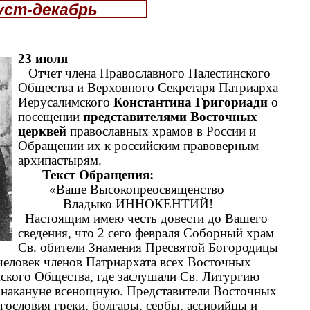
густ-декабрь
23 июля
Отчет члена Православного Палестинского
Общества и Верховного Секретаря Патриарха
Иерусалимского
Константина Григориади
о
посещении
представителями Восточных
церквей
православных храмов в России и
Обращении их к российским правоверным
архипастырям.
Текст Обращения:
«Ваше Высокопреосвященство
Владыко ИННОКЕНТИЙ!
Настоящим имею честь довести до Вашего
сведения, что 2 сего февраля Соборный храм
Св. обители Знамения Пресвятой Богородицы
2 человек членов Патриархата всех Восточных
ского Общества, где заслушали Св. Литургию
накануне всенощную. Представители Восточных
гословия греки, болгары, сербы, ассирийцы и