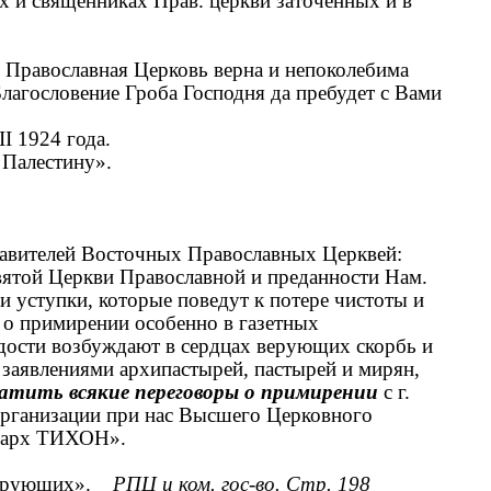
х и священниках Прав. церкви заточенных и в
 Православная Церковь верна и непоколебима
Благословение Гроба Господня да пребудет с Вами
I 1924 года.
и Палестину».
тавителей Восточных Православных Церквей:
ятой Церкви Православной и преданности Нам.
и уступки, которые поведут к потере чистоты и
и о примирении особенно в газетных
дости возбуждают в сердцах верующих скорбь и
 заявлениями архипастырей, пастырей и мирян,
атить всякие переговоры о примирении
с г.
организации при нас Высшего Церковного
риарх ТИХОН».
верующих».
РПЦ и ком. гос-во. Стр. 198