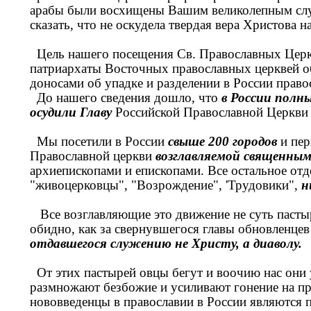
арабы были восхищены Вашим великолепным слу
сказать, что не оскудела твердая вера Христова н
Цель нашего посещения Св. Православных Церкв
патриархаты Восточных православных церквей о
доносами об упадке и разделении в России право
До нашего сведения дошло, что
в России полны
осудили Главу
Российской Православной Церкви 
Мы посетили в России
свыше 200 городов
и пер
Православной церкви
возглавляемой священны
архиепископами и епископами. Все остальное отд
"живоцерковцы", "Возрождение", 'Трудовики",
н
Все возглавляющие это движение не суть пастыри
обидно, как за свернувшегося главы обновленце
отдавшегося служению не Христу, а диаволу.
От этих пастырей овцы бегут и воочию нас они у
размножают безбожие и усиливают гонение на пр
нововведенцы в православии в России являются