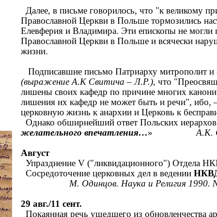
Далее, в письме говорилось, что "к великому п
Православной Церкви в Польше тормозились на
Елевферия и Владимира. Эти епископы не могли
Православной Церкви в Польше и всячески нару
жизни.
Подписавшие письмо Патриарху митрополит и е
(выражение А.К Свитича
–
Л.Р.),
что "Преосвящ
лишены своих кафедр по причине многих канони
лишения их кафедр не может быть и речи", ибо, 
церковную жизнь к анархии и Церковь к бесправ
Однако обширнейший ответ Польских иерархо
желательного впечатления…
»
А.К.
Август
Упразднение V ("ликвидационного") Отдела Н
Сосредоточение церковных дел в ведении
НКВД
М. Одинцов. Наука и Религия 1990. №
29 авг./11 сент.
Покаянная речь ушедшего из обновленчества а