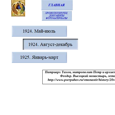
Патриарх Тихон, митрополит Петр и архие
Феодор. Высоцкий монастырь, лето
http://www.pserpuhov.ru/vmonastir/history/20