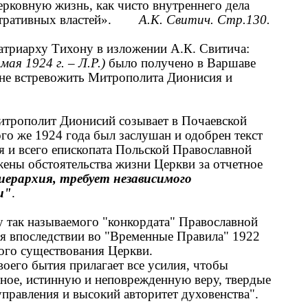
ерковную жизнь, как чисто внутреннего дела
нистративных властей».
А.К. Свитич. Стр.130.
триарху Тихону в изложении А.К. Свитича:
 мая 1924 г.
–
Л.Р.)
было получено в Варшаве
о не встревожить Митрополита Дионисия и
итрополит Дионисий созывает в Почаевской
ого же 1924 года был заслушан и одобрен текст
 и всего епископата Польской Православной
ены обстоятельства жизни Церкви за отчетное
 иерархия, требует независимого
и"
.
 так называемого "конкордата" Православной
я впоследствии во "Временные Правила" 1922
ного существования Церкви.
воего бытия прилагает все усилия, чтобы
вное, истинную и неповрежденную веру, твердые
правления и высокий авторитет духовенства".