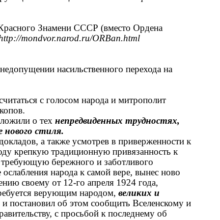
расного Знамени СССР (вместо Ордена
http://mondvor.narod.ru/ORBan.html
недопущении насильственного перехода на
читаться с голосом народа и митрополит
копов.
оложили о тех
непредвиденных трудностях,
 нового стиля.
окладов, а также усмотрев в приверженности к
оду крепкую традиционную привязанность к
 требующую бережного и заботливого
 ослабления народа к самой вере, вынес ново
ению своему от 12-го апреля 1924 года,
 требуется верующим народом,
великих и
и постановил об этом сообщить Вселенскому и
авительству, с просьбой к последнему об