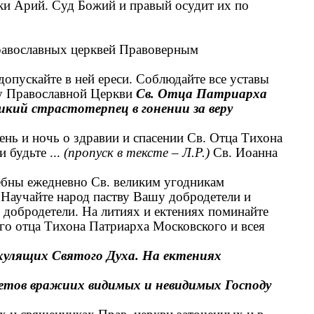
аки Арий. Суд Божий и правый осудит их по
равославных церквей Правоверным
опускайте в ней ереси. Соблюдайте все уставы
ву Православной Церкви
Св. Отца Патриарха
ликий страстотерпец в гонении за веру
нь и ночь о здравии и спасении Св. Отца Тихона
 будьте ...
(пропуск в тексте
–
Л.Р.)
Св. Иоанна
бны ежедневно Св. великим угодникам
Научайте народ паству Вашу добродетели и
 добродетели. На литиях и ектениях поминайте
го отца Тихона Патриарха Московского и всея
хулящих Святого Духа. На ектениях
аветов вражиих видимых и невидимых Господу