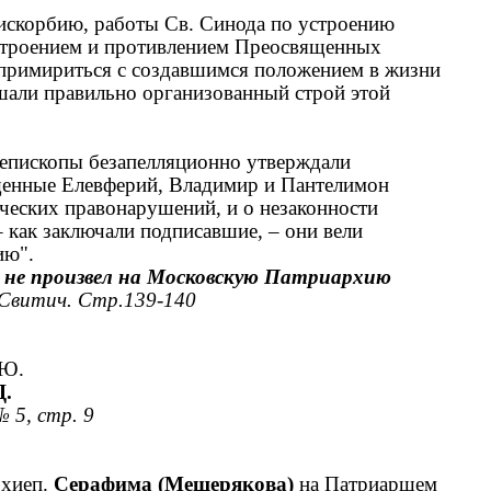
рискорбию, работы Св. Синода по устроению
строением и противлением Преосвященных
 примириться с создавшимся положением в жизни
шали правильно организованный строй этой
пископы безапелляционно утверждали
енные Елевферий, Владимир и Пантелимон
ческих правонарушений, и о незаконности
– как заключали подписавшие, – они вели
ию".
в
не произвел на Московскую Патриархию
 Свитич. Стр.139-140
КЮ.
.
 5, стр. 9
рхиеп.
Серафима (Мещерякова)
на Патриаршем