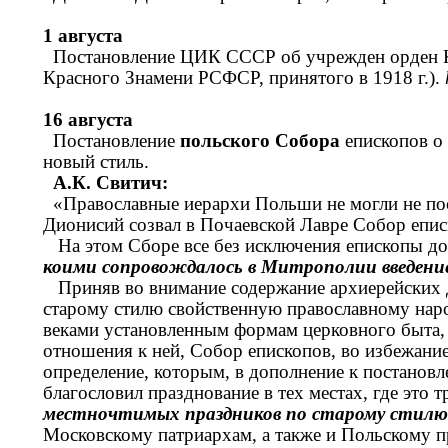
1 августа
Постановление ЦИК СССР об учрежден орден К
Красного Знамени РСФСР, принятого в 1918 г.).
16 августа
Постановление
польского Собора
епископов о 
новый стиль.
А.К. Свитич:
«Православные иерархи Польши не могли не пос
Дионисий созвал в Почаевской Лавре Собор епис
На этом Сборе все без исключения епископы д
коими сопровождалось в Митрополии введение
Приняв во внимание содержание архиерейских д
старому стилю свойственную православному нар
веками установленным формам церковного быта,
отношения к ней, Собор епископов, во избежание
определение, которым, в дополнение к постановл
благословил празднование в тех местах, где это
местночтимых праздников по старому стилю
Московскому патриархам, а также и Польскому пр