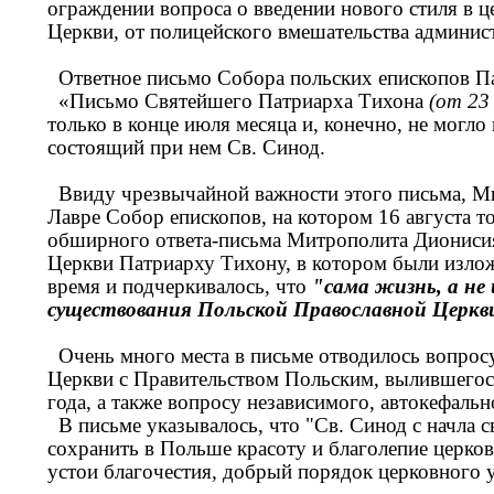
ограждении вопроса о введении нового стиля в ц
Церкви, от полицейского вмешательства адми
Ответное письмо Собора польских епископов Па
«Письмо Святейшего Патриарха Тихона
(от 23
только в конце июля месяца и, конечно, не могл
состоящий при нем Св. Синод.
Ввиду чрезвычайной важности этого письма, М
Лавре Собор епископов, на котором 16 августа т
обширного ответа-письма Митрополита Дионисия
Церкви Патриарху Тихону, в котором были излож
время и подчеркивалось, что
"сама жизнь, а не
существования Польской Православной Церкв
Очень много места в письме отводилось вопросу
Церкви с Правительством Польским, вылившегос
года, а также вопросу независимого, автокефаль
В письме указывалось, что "Св. Синод с начла с
сохранить в Польше красоту и благолепие церко
устои благочестия, добрый порядок церковного у