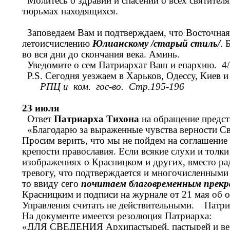
Молитесь о здравии и спасении о всех святителя
тюрьмах находящихся.
Заповедаем Вам и подтверждаем, что Восточная
летоисчислению
Юлианскому /старый стиль/
. 
во вся дни до скончания века. Аминь.
Уведомите о сем Патриархат Ваш и епархию. 4/I
Р.S. Сегодня уезжаем в Харьков, Одессу, Киев 
РПЦ и ком. гос-во. Стр.195-196
23 июля
Ответ
Патриарха Тихона
на обращение предс
«Благодарю за выраженные чувства верности Св
Просим верить, что мы не пойдем на соглашение 
крепости православия. Если всякие слухи и толк
изображениях о Красницком и других, вместо ра
тревогу, что подтверждается и многочисленными
то ввиду сего
почитаем благовременным прекр
Красницким и подписи на журнале от 21 мая об 
Управления считать не действительными. Пат
На документе имеется резолюция Патриарха:
«ДЛЯ СВЕДЕНИЯ Архипастырей, пастырей и 