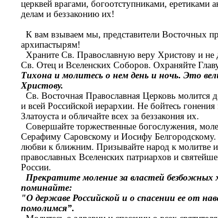
церквей врагами, богоотступниками, еретиками 
делам и беззаконию их!
К вам взываем мы, представители Восточных п
архипастырям!
Храните Св. Православную веру Христову и не д
Св. Отец и Вселенских Соборов. Охраняйте Гла
Тихона и молитесь о нем день и ночь. Это ве
Христову.
Св. Восточная Православная Церковь молится де
и всей Российской иерархии. Не бойтесь гонения и
Златоуста и обличайте всех за беззакония их.
Совершайте торжественные богослужения, моле
Серафиму Саровскому и Иосифу Белгородскому. 
любви к ближним. Призывайте народ к молитве и
православных Вселенских патриархов и святейше
России.
Прекратите моление за властей безбожных 
поминайте:
"О державе Российской и о спасении ее от н
помолимся”.