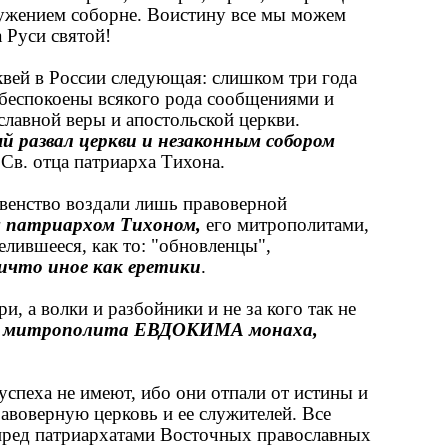
жением соборне. Воистину все мы можем
а Руси святой!
ей в России следующая: слишком три года
беспокоены всякого рода сообщениями и
славной веры и апостольской церкви.
й развал церкви
и незаконным собором
Св. отца патриарха Тихона.
венство воздали лишь правоверной
м патриархом Тихоном,
его митрополитами,
елившееся, как то: "обновленцы",
ичто иное как еретики
.
, а волки и разбойники и не за кого так не
в
митрополита ЕВДОКИМА монаха,
спеха не имеют, ибо они отпали от истины и
авоверную церковь и ее служителей. Все
 пред патриархатами Восточных православных