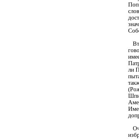
Поп
слов
дост
зна
Соб
Вто
гово
имее
Патр
ли П
пыта
так
(Рож
Шпи
Аме
Име
допр
Оче
изб