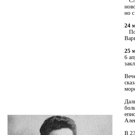
Сло
нов
но с
24 
Пос
Вар
25 
6 ап
закл
Веч
сказ
морф
Дал
бол
епи
Але
В 2