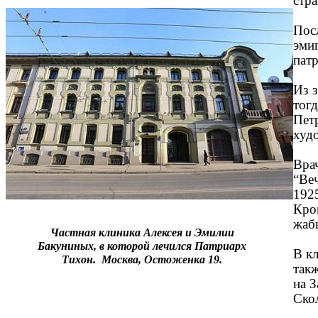
стр
Посл
эми
пат
Из з
тог
Пет
худ
Врач
“Ве
192
Кро
жаб
Частная клиника Алексея и Эмилии
Бакуниных, в которой лечился Патриарх
В к
Тихон. Москва, Остоженка 19.
так
на З
Скол