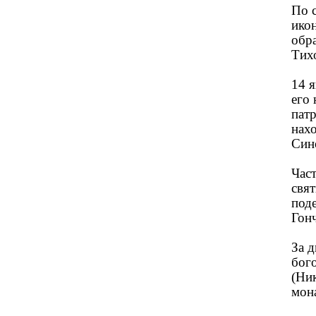
По 
икон
обра
Тихо
14 я
его 
пат
нахо
Син
Част
свят
поде
Гон
За 
бог
(Ни
мон