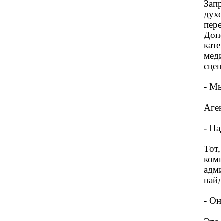
Запр
дух
пере
Дон
кат
мед
сцен
- М
Аген
- На
Тот,
ком
адм
найд
- Он