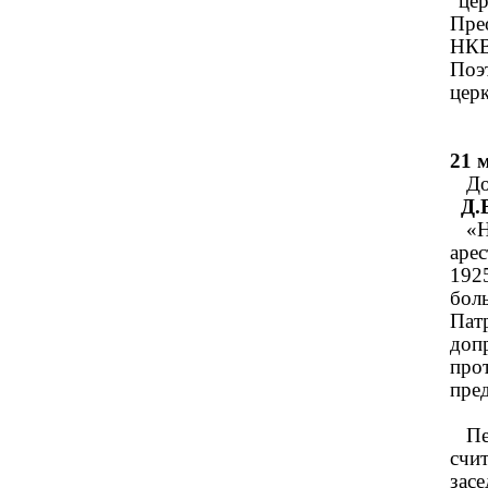
"це
Пре
НКВ
Поэ
цер
21 
Доп
Д.
«На
аре
192
бол
Пат
доп
про
пре
Пер
счит
зас