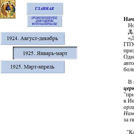
Нач
Нов
Д.В
«До
ГПУ
при
Одн
авт
бол
В н
цер
"пр
в И
орг
Нан
за п
"Ка