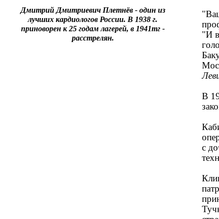
Дмитрий Дмитриевич Плетнёв - один из
"Ваш
лучших кардиологов России. В 1938 г.
про
приноворен к 25 годам лагерей, в 1941тг -
"И 
расстрелян.
голо
Бак
Мос
Лев
В 1
зако
Каби
опе
с д
техн
Кли
пат
при
Туч