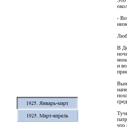
Это
окол
- В
низк
Люб
В До
ноч
мон
и во
при
Выно
напе
пох
сред
Туч
пат
что 