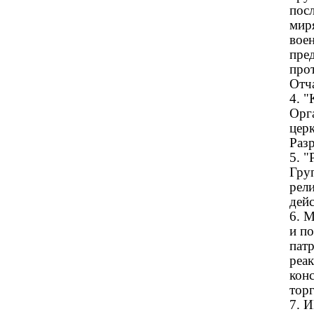
пос
мир
вое
пре
прот
Отча
4. 
Орг
цер
Разр
5. 
Гру
рел
дей
6. 
и по
пат
реа
кон
тор
7.