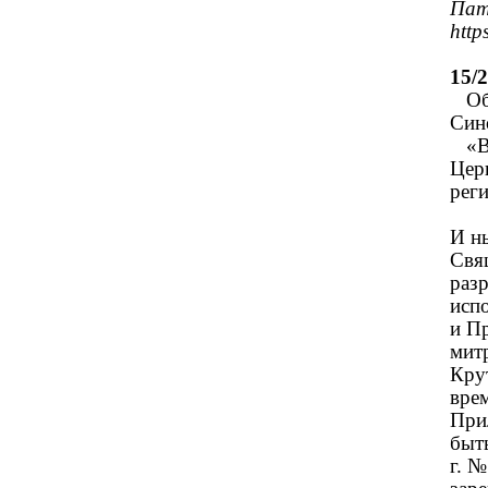
Пат
http
15/
Обр
Син
«В 
Цер
рег
И ны
Свя
раз
испо
и П
мит
Кру
вре
При
быт
г. №