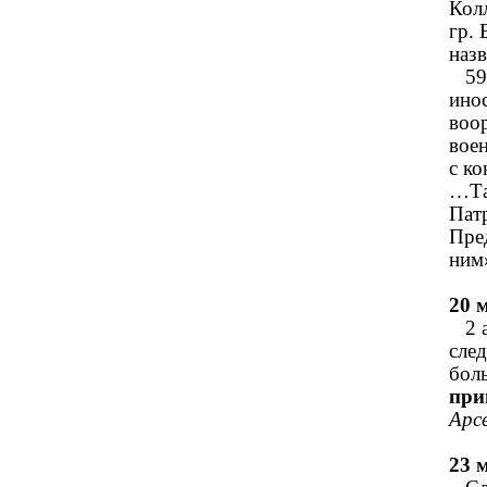
Кол
гр. 
наз
59 
ино
воо
вое
с к
…Та
Пат
Пре
н
20 
2 ап
сле
боль
при
Арсе
23 