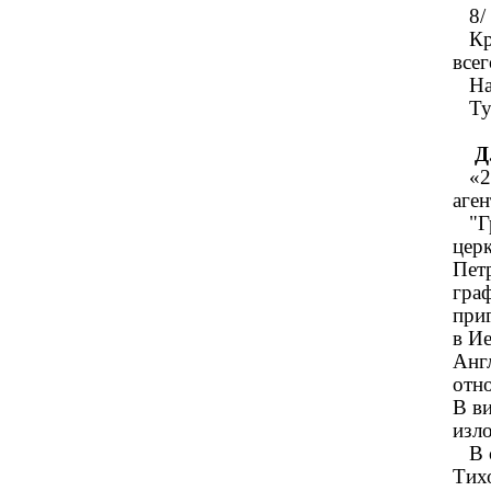
8/ 
Кро
всег
Нач
Туч
Д.В
«27
аге
"Гр
цер
Пет
граф
при
в И
Англ
отно
В в
изл
В с
Тих