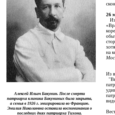
ск
26 
Из 
«Вр
кор
обы
сто
хотя
на 
Моск
Из 
"Вы
патр
уди
Алексей Ильич Бакунин. После смерти
патр
патриарха клиника Бакуниных была закрыта,
види
а семья в 1926 г. эмигрировала во Францию.
Эмилия Николаевна оставила воспоминания о
Вест
последних днях патриарха Тихона.