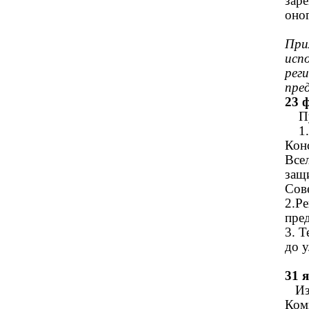
зар
он
При
исп
рег
пре
23 
Пуб
1.З
Кон
Все
защ
Сове
2.Р
пре
3. 
до
31 я
Изб
Ком