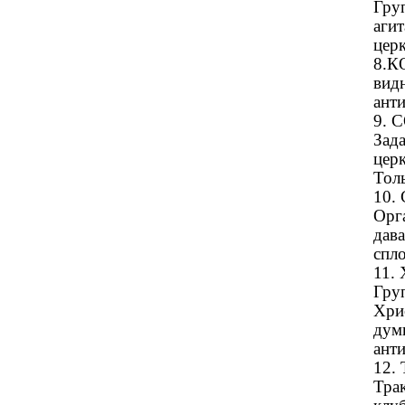
Гру
агит
церк
8.
вид
анти
9. 
Зад
цер
Толь
10.
Орга
дава
спло
11
Гру
Хри
дум
анти
12.
Тра