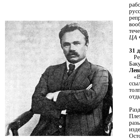
рабо
русс
реп
воо
теч
ЦА 
31 д
Реш
Бак
Лев
«Вр
ссыл
тол
отды
Разд
Плет
разы
изд
Ост