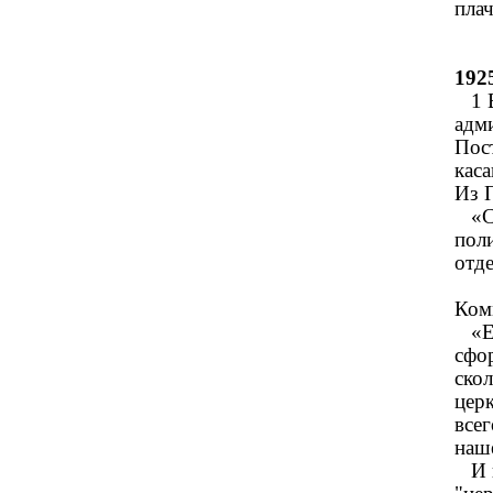
плач
192
1 В
адм
Пост
кас
Из 
«Съ
пол
отде
Ком
«Есл
сфо
ско
цер
всег
наше
И н