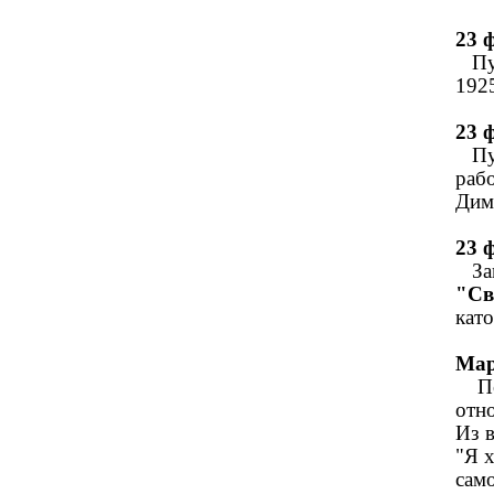
23 
Пуб
19
23 
Пуб
раб
Д
23 
Зам
"Св
кат
Ма
Пое
отн
Из 
"Я х
само