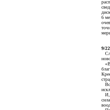
рас
све
дис
6 ме
оче
точн
мер
9/2
Сло
нов
«Во
бла
Крес
стра
Все
иск
И, 
сил
воо