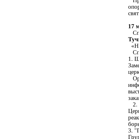
При
опо
свя
17 
Спи
Туч
«НА
Спи
1.
Зам
цер
Орг
инф
выс
зака
2. 
Цер
реа
борь
3. 
Гру