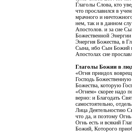
Глаголы Слова, кто ув
что прославился в учен
мрачного и ничтожного
нем, так и в данном с
Апостолов. и за сие С
Божественной Энергии 
Энергия Божества, в Гл
Сына, ибо Сын Божий н
Апостолах сие прослав
Глаголы Божии в люд
«Огня приидох воврещи
Господь Божественную И
Божества, которую Госп
«Огнем» скорее надо п
верно: и Благодать Свя
самостоятельно, отдел
Лица Деятельностию Св
что да, и поэтому Огн
Огнь есть и всякий Гла
Божий, Которого приоб