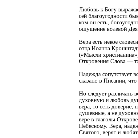
Любовь к Богу выражае
сей благоугодности быв
ком он есть, богоугодн
ощущение волевой Дея
Вера есть некое словес
отца Иоанна Кронштадтс
(«Мысли христианина», 
Откровения Слова — т
Надежда сопутствует в
сказано в Писании, чт
Но следует различать
духовную и любовь душ
вера, то есть доверие,
душевные, а не духовн
вере в глаголы Откров
Небесному. Вера, наде
Святого, верят и любят