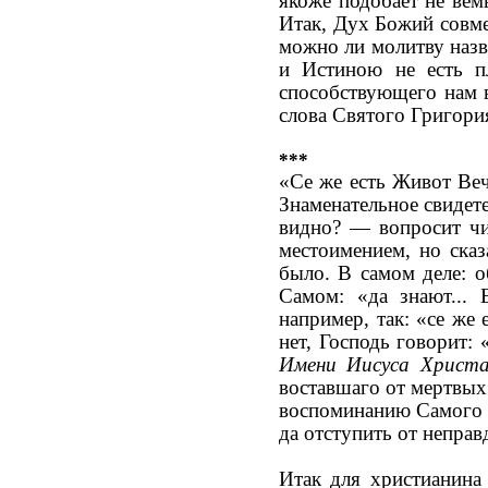
якоже подобает не вем
Итак, Дух Божий совме
можно ли молитву назв
и Истиною не есть пл
способствующего нам 
слова Святого Григория
***
«Се же есть Живот Веч
Знаменательное свидет
видно? — вопросит чи
местоимением, но ска
было. В самом деле: о
Самом: «да знают...
например, так: «се же
нет, Господь говорит:
Имени Иисуса Христ
воставшаго от мертвых» 
воспоминанию Самого 
да отступить от непра
Итак для христианина