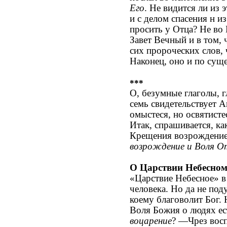
Его
. Не видится ли из
и с делом спасения н и
просить у Отца? Не во
Завет Вечный и в том, 
сих пророческих слов,
Наконец, оно и по сущ
***
О, безумные глаголы, г
семь свидетельствует 
омыстеся, но освятисте
Итак, спрашивается, ка
Крещения возрождение
возрождение и Воля О
О Царствии Небесно
«Царствие Небесное» в 
человека. Но да не под
коему благоволит Бог.
Воля Божия о людях ес
воцарение
? —Чрез восп