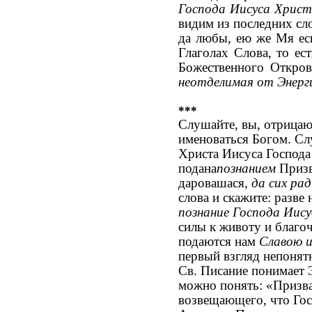
Господа Ииcyca Хрис
видим из последних сл
да любы, ею же Мя еси
Глаголах Слова, то ес
Божественного Откров
неотделимая от Энерг
***
Слушайте, вы, отрица
именоваться Богом. Сл
Христа Ииcyca Господа
подана
познанием
Приз
даровашася,
да сих ра
слова и скажите: разве
познание Господа Ииc
силы к животу и благоч
подаются нам
Славою 
первый взгляд непонят
Св. Писание понимает 
можно понять: «Призв
возвещающего, что Госп