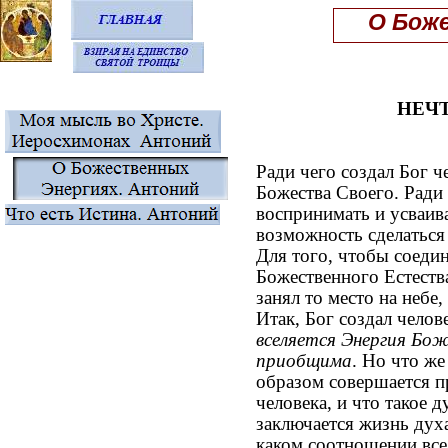
О Боже
НЕЧ
Ради чего создал Бог 
Божества Своего. Ради 
воспринимать и усваив
возможность сделатьс
Для того, чтобы соеди
Божественного Естества
занял то место на небе
Итак, Бог создал челов
вселяется Энергия Бо
приобщима
. Но что же
образом совершается п
человека, и что такое 
заключается жизнь духа
каком соотношении все