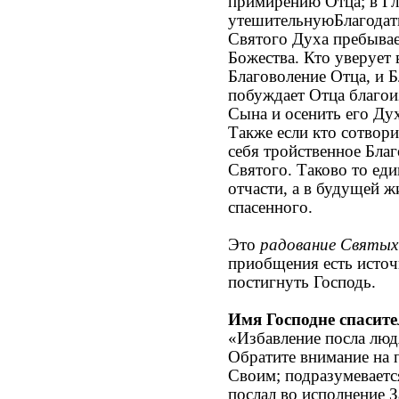
примирению Отца; в Гл
утешительнуюБлагодат
Святого Духа пребывае
Божества. Кто уверует
Благоволение Отца, и Б
побуждает Отца благои
Сына и осенить его Ду
Также если кто сотвори
себя тройственное Бла
Святого. Таково то ед
отчасти, а в будущей ж
спасенного.
Это
радование Святы
приобщения есть источн
постигнуть Господь.
Имя Господне спасите
«Избавление посла люд
Обратите внимание на п
Своим; подразумевается
послал во исполнение З