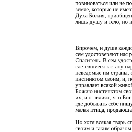
повиноваться или не п
земле, которые не имею
Духа Божия, приобщенн
лишь душу и тело, но 
Впрочем, и душе каждо
сем удостоверяют нас р
Спаситель. В сем удос
слетевшиеся к стану на
неведомые им страны, 
инстинктом своим, и, п
управляет всякой живой
Божию инстинктом своим
их, и о лилиях, что Бог
где добывать себе пищу
малая птица, продающая
Но хотя всякая тварь 
своим и таким образом 