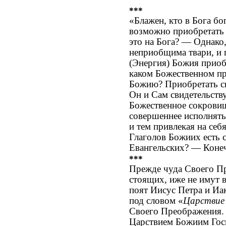
***
«Блажен, кто в Бога бо
возможно приобретать 
это на Бога? — Однако
неприобщима твари, и 
(Энергия) Божия приоб
каком Божественном пр
Божию? Приобретать cи
Он и Сам свидетельств
Божественное сокровищ
совершеннее исполнять 
и тем привлекая на себ
Глаголов Божиих есть с
Евангельских? — Конеч
***
Прежде чуда Своего Пр
стоящих, иже не имут 
поят Иисус Петра и Иак
под словом «
Царствие 
Своего Преображения.
Царствием Божиим Госп