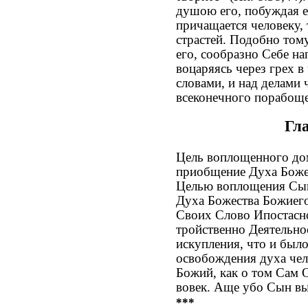
душою его, побуждая е
причащается человеку,
страстей. Подобно том
его, сообразно Себе нап
воцаряясь через грех в
словами, и над делами 
всеконечного порабоще
Гл
Цель воплощенного дом
приобщение Духа Божес
Целью воплощения Сына
Духа Божества Божиего
Своих Слово Ипостасно
тройственно Деятельно
искупления, что и бы
освобождения духа чел
Божий, как о том Сам О
вовек. Аще убо Сын вы 
***