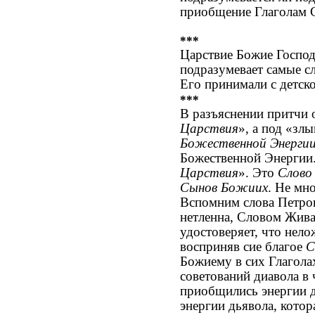
приобщение Глаголам С
***
Царствие Божие Господ
подразумевает самые сл
Его принимали с детск
***
В разъяснении притчи 
Царствия
», а под «зл
Божественной Энерги
Божественной Энергии.
Царствия
». Это
Слово
Сынов Божиих
. Не мн
Вспомним слова Петров
нетленна, Словом Жива
удостоверяет, что нело
восприняв сие благое
С
Божиему в сих Глагола
советований диавола в
приобщились энергии д
энергии дьявола, котор