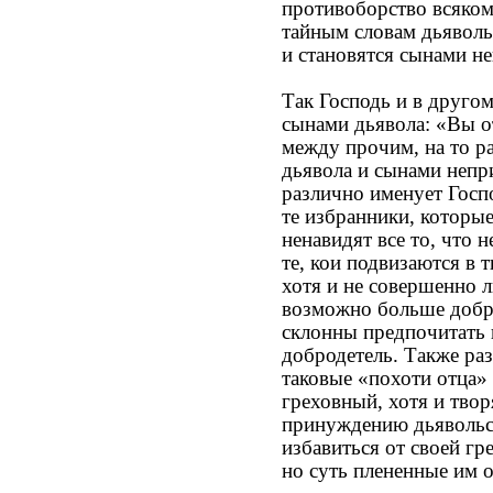
противоборство всяком
тайным словам дьяволь
и становятся сынами н
Так Господь и в друго
сынами дьявола: «Вы о
между прочим, на то р
дьявола и сынами непр
различно именует Госп
те избранники, которы
ненавидят все то, что 
те, кои подвизаются в 
хотя и не совершенно л
возможно больше добро
склонны предпочитать г
добродетель. Также ра
таковые «похоти отца» 
греховный, хотя и твор
принуждению дьявольск
избавиться от своей гр
но суть плененные им 