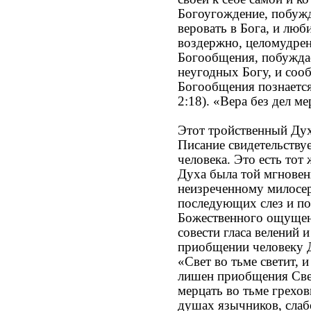
Богоугождение, побужд
веровать в Бога, и люб
воздержно, целомудрен
Богообщения, побуждае
неугодных Богу, и сооб
Богообщения познается
2:18). «Вера без дел м
Этот тройственный Дух
Писание свидетельствуе
человека. Это есть тот
Духа была той мгновен
неизреченному милосер
последующих слез и по
Божественного ощущени
совести гласа велений 
приобщении человеку Д
«Свет во тьме светит, 
лишен приобщения Свет
мерцать во тьме грехов
душах язычников, слаб