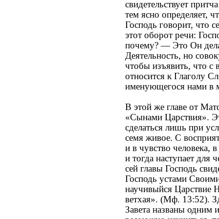
свидетельствует притча 
тем ясно определяет, ч
Господь говорит, что 
этот оборот речи: Госп
почему? — Это Он делае
Деятельность, но сово
чтобы изъявить, что с
относится к Глаголу С
именующегося нами в 
В этой же главе от Ма
«Сынами Царствия». Эт
сделаться лишь при ус
семя живое. С восприя
и в чувство человека,
и тогда наступает для ч
сей главы Господь свид
Господь устами Своими
научивыйся Царствие Н
ветхая». (Mф. 13:52). 
Завета названы одним 