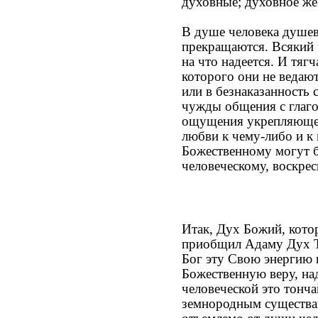
духовные; духовное же
В душе человека душев
прекращаются. Всякий ч
на что надеется. И тя
которого они не ведают
или в безнаказанность 
чужды общения с глаго
ощущения укрепляющего
любви к чему-либо и к
Божественному могут б
человеческому, воскрес
Итак, Дух Божий, котор
приобщил Адаму Дух Т
Бог эту Свою энергию 
Божественную веру, на
человеческой это тонч
земнородным существам