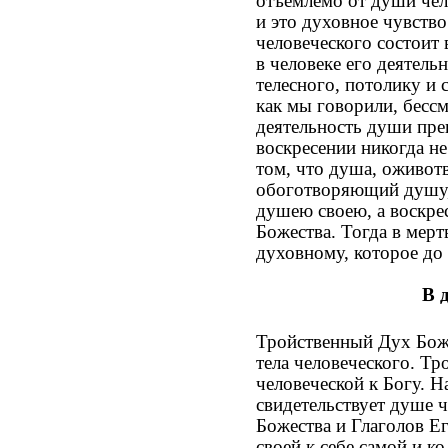
отъемлемо от души чело
и это духовное чувств
человеческого состоит 
в человеке его деятель
телесного, потолику и
как мы говорили, бессм
деятельность души прек
воскресении никогда не
том, что душа, оживотв
обоготворяющий душу, 
душею своею, а воскре
Божества. Тогда в мер
духовному, которое до
В 
Тройственный Дух Божи
тела человеческого. Тр
человеческой к Богу. 
свидетельствует душе 
Божества и Глаголов Е
своей к себе самой и к