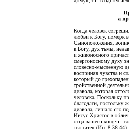
дому», т.е. в одном чел
Пр
а пр
Когда человек согреши
любви к Богу, померк 
Сыноположения, вопиющ
к Богу, дух тьмы, нена
и живоносного причаст
смертоносному духу эн
словесно-мысленную де
восприняв чувства и с
который до грехопаден
тройственной деятельн
диавола, которая оттол
человека. Поскольку п
благодати, постольку 
диавола, лишало его п
Иисус Христос в облич
отца вашего хощете тво
творите» (Ин. 8:38,44)