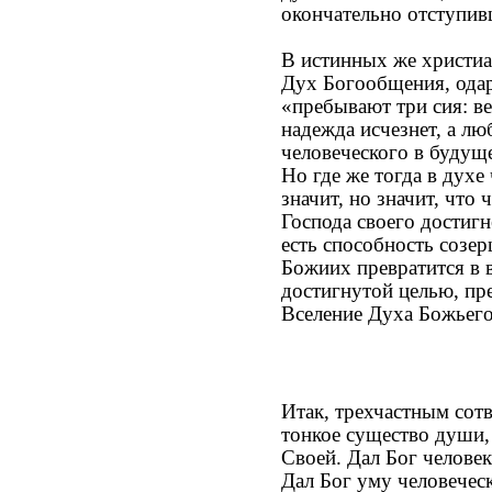
окончательно отступив
В истинных же христиа
Дух Богообщения, одар
«пребывают три сия: ве
надежда исчезнет, а лю
человеческого в будущ
Но где же тогда в духе
значит, но значит, что
Господа своего достигн
есть способность созе
Божиих превратится в в
достигнутой целью, пре
Вселение Духа Божьего 
Итак, трехчастным сотв
тонкое существо души,
Своей. Дал Бог челове
Дал Бог уму человеческ