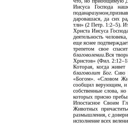
что, но приобщимую Д
Ииcyca Господа наш
подана
разумом,
призва
даровашася, да сих ра
тли» (2 Петр. 1:2–5). 
Христа Ииcyca Господа
деятельность человека
еще яснее подтверждает
трепетом свое спасит
благоволении.
Вся твор
Христов» (Фил. 2:12–18
Которая, когда живет
благоволит Бог
. Сию 
«Богом». «Словом Жив
сообщил верующим, и 
собственные слова, но
которых присно пребы
Ипостасное Своим Гл
Животных причастить
размышления, с довери
исполнение всех велен