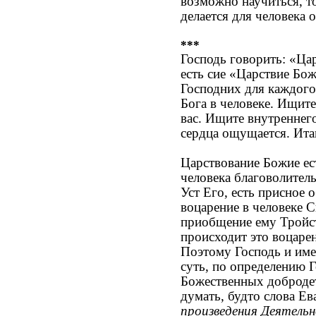
возможно научиться, то
делается для человека
***
Господь говорить: «Цар
есть cиe «Царствие Бо
Господних для каждого 
Бога в человеке. Ищите
вас. Ищите внутреннег
сердца ощущается. Ита
Царствование Божие ест
человека благоволитель
Уст Его, есть присное 
воцарение в человеке 
приобщение ему Тройст
происходит это воцаре
Поэтому Господь и им
суть, по определению Г
Божественных добродете
думать, будто слова Е
произведения Деятель