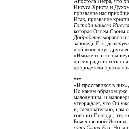
Апостола Петра, что хр
Иисуса Христа и Духом
призвание нас приобще
Итак, призвание христи
Господа нашего Иисуса
которая Огнем Своим о
Добродетелью
равнозн
заповедь Его, да
веруе
любление друг друга е
«Имиже то есть выше
да сих ради то есть оп
добродетели братолю
***
«И прославихся в них»
Но каким образом уже т
малодушны, и маловер
утверждает, что Он уже
и, следовательно, нам 
говорит Господь, что «
Божественной Истины, 
суть Слава Его
. Но ко