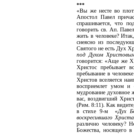
***
«Вы же несте во плот
Апостол Павел причас
спрашивается, что п
говорить св. Ап. Пав
жить в человеке? Итак
cиeясно из последующ
Святого не есть Дух Х
под Духом Христовы
говорится: «Аще же Хр
Христос пребывает в
пребывание в человек
Христов вселяется наи
восприемлет умом и 
мудрование духовное ж
вас, воздвигший Хрис
(Рим. 8:11). Как видит
в стихе 9-м «
Дух 
воскресившаго Христ
различно человеку? Н
Божества, носящего в