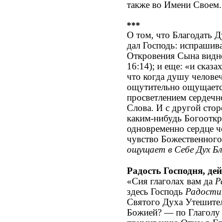
также во Имени Своем.
***
О том, что Благодать Д
дал Господь: испрашива
Откровения Сына видно
16:14); и еще: «и сказ
что когда душу челове
ощутительно ощущается
просветлением сердечн
Слова. И с другой сто
каким-нибудь Богооткр
одновременно сердце ч
чувство Божественного 
ощущает в Себе Дух Бл
Радость Господня, де
«Сия глаголах вам да
Р
здесь Господь
Радости
Святого Духа Утешител
Божией? — по Глаголу 