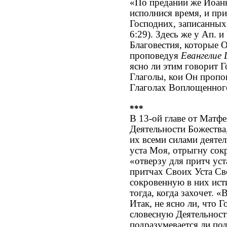
«По предании же Иоан
исполнися время, и п
Господних, записанных 
6:29). Здесь же у Ап. 
Благовестия, которые 
проповедуя
Евангелие
ясно ли этим говорит 
Глаголы, кои Он пропов
Глаголах Воплощенного
***
В 13-ой главе от Матфе
Деятельности Божества
их всеми силами деятел
уста Моя, отрыгну сок
«отверзу для притч уст
притчах Своих Уста Св
сокровенную в них ист
тогда, когда захочет. 
Итак, не ясно ли, что
словесную Деятельност
подразумевается ли по