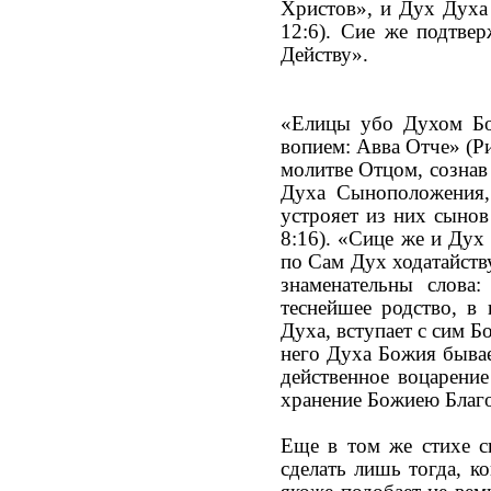
Христов», и Дух Духа 
12:6). Cиe же подтве
Действу».
«Елицы убо Духом Бо
вопием: Авва Отче» (Ри
молитве Отцом, сознав
Духа Сыноположения, 
устрояет из них сыно
8:16). «Сице же и Дух
по Сам Дух ходатайств
знаменательны слова
теснейшее родство, в
Духа, вступает с сим Б
него Духа Божия бывае
действенное воцарение
хранение Божиею Благ
Еще в том же стихе с
сделать лишь тогда, к