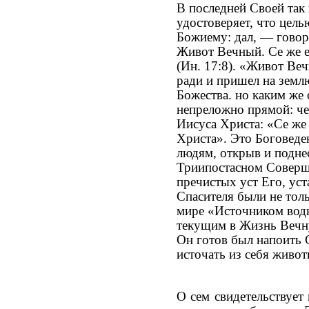
В последней Своей так
удостоверяет, что цел
Божиему: дал, — говори
Живот Вечный. Се же е
(Ин. 17:8). «Живот Ве
ради и пришел на земл
Божества. но каким же
непреложно прямой: че
Иисуса Христа: «Се же 
Христа». Это Боговеде
людям, открыв и подне
Триипостасном Соверше
пречистых уст Его, ус
Спасителя были не тол
мире «Источником воды
текущим в Жизнь Вечну
Он готов был напоить С
источать из себя живо
О сем свидетельствуе