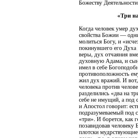
Божеству Деятельности
«Три н
Когда человек умер дух
свойства Божии — одни
молиться Богу, и «исче
покинувшего его Духа 
веры, дух отчаяния вм
духовную Адама, и сын
имел в себе Богоподоб
противоположность ему
жил дух вражий. И вот,
человека против челов
разделились «два на тр
себе не имущий, а под
и Апостол говорит: ест
подразумеваемый под с
«три». И борется, как 
позавидовав человеку 
плотски мудрствующие 