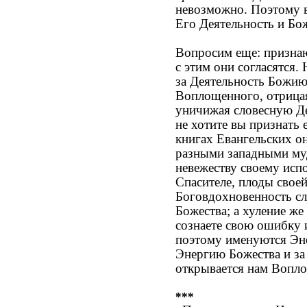
невозможно. Поэтому в
Его Деятельность и Бо
Вопросим еще: признаю
с этим они согласятся.
за Деятельность Божию
Воплощенного, отрицая
уничижая словесную Д
не хотите вы признать 
книгах Евангельских он
разными западными муд
невежеству своему исп
Спасителе, плоды свое
Боговдохновенность сло
Божества; а хуление же
сознаете свою ошибку 
поэтому именуются Эне
Энергию Божества и за
открывается нам Вопл
***