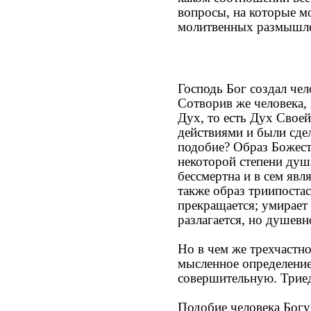
вопросы, на которые мо
молитвенных размышле
Господь Бог создал чел
Сотворив же человека,
Дух, то есть Дух Свое
действиями и были сдел
подобие? Образ Божест
некоторой степени душ
бессмертна и в сем явл
также образ триипостас
прекращается; умирает 
разлагается, но душев
Но в чем же трехчастно
мысленное определение 
совершительную. Триед
Подобие человека Богу