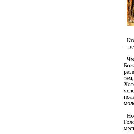
Кто
– н
Чел
Бож
раз
тем,
Хот
чело
пол
мол
Но,
Гол
мест