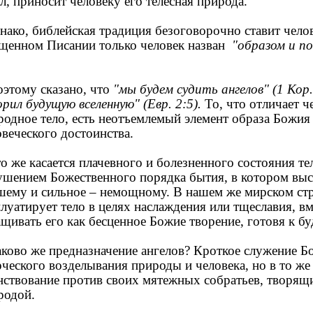
л, приносит человеку его телесная природа.
ако, библейская традиция безоговорочно ставит челов
щенном Писании только человек назван
"образом и по
тому сказано, что
"мы будем судить ангелов" (1 Кор.
рил будущую вселенную" (Евр. 2:5).
То, что отличает че
родное тело, есть неотъемлемый элемент образа Божия 
овеческого достоинства.
 же касается плачевного и болезненного состояния тел
ушением Божественного порядка бытия, в котором вы
шему и сильное – немощному. В нашем же мирском ст
плуатирует тело в целях наслаждения или тщеславия, в
ащивать его как бесценное Божие творение, готовя к 
ово же предназначение ангелов? Кроткое служение Бог
рческого возделывания природы и человека, но в то же
нствование против своих мятежных собратьев, творящи
родой.