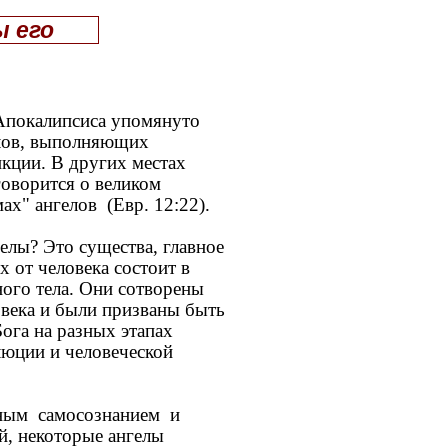
ы его
покалипсиса упомянуто
елов, выполняющих
кции. В других местах
говорится о великом
ах" ангелов (Евр. 12:22).
лы? Это существа, главное
х от человека состоит в
ного тела. Они сотворены
овека и были призваны быть
га на разных этапах
юции и человеческой
ым самосознанием и
й, некоторые ангелы