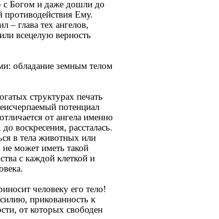
р с Богом и даже дошли до
й противодействия Ему.
л – глава тех ангелов,
или всецелую верность
ми: обладание земным телом
огатых структурах печать
неисчерпаемый потенциал
отличается от ангела именно
 до воскресения, рассталась.
ься в тела животных или
в не может иметь такой
ства с каждой клеткой и
овека.
иносит человеку его тело!
асилию, прикованность к
ости, от которых свободен