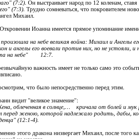
аго" (7:2)
. Он выстраивает народ по 12 коленам, ставя
го" (7:3).
Трудно сомневаться, что покровителем ново
ангел Михаил.
ткровении Иоанна имеется прямое упоминание имен
 произошла на небе великая война: Михаил и Ангелы ег
он и ангелы его воевали против них, но не устояли, и
та на небе" 12:7.
звычайную важность имеет не только само это событие
 вписано.
мотрим, что было непосредственно перед этим.
нн видит "великое знамение":
на, облеченная в солнце,… кричала от болей и мук
л перед женою, которой надлежало родить, дабы, ко
енца" (12:1-4).
нно этого дракона низвергает Михаил, после того ка