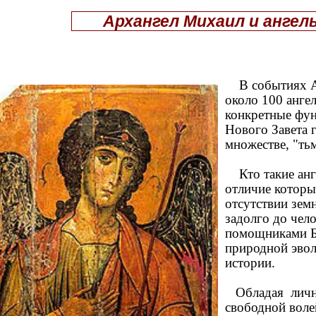
Архангел Михаил и ангел
В событиях А
около 100 анг
конкретные фун
Нового Завета 
множестве, "тьм
Кто такие анге
отличие которы
отсутствии зем
задолго до чел
помощниками Бо
природной эвол
истории.
Обладая личн
свободной воле