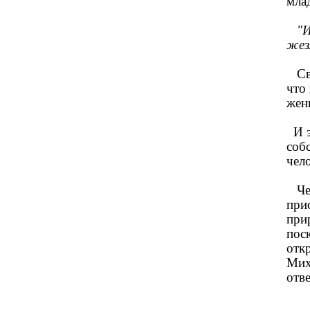
млад
"И 
жез
Свя
что
жен
И э
собс
чел
Чер
при
при
поск
отк
Мих
отв