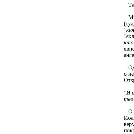
Так
Мих
(су
"кн
"во
кто
явн
анг
Одн
о н
Отк
"И 
тво
О к
Иоа
вер
пок