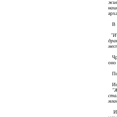
жив
наше
арх
В О
"И
драк
мес
Чре
оно
Пос
Иоа
"Же
ста
млад
Име