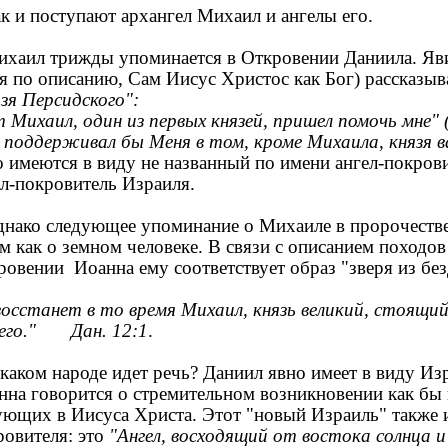
 и поступают архангел Михаил и ангелы его.
аил трижды упоминается в Откровении Даниила. Яв
дя по описанию, Сам Иисус Христос как Бог) рассказыв
язя Персидского":
т Михаил, один из первых князей, пришел помочь мне" (
 поддерживал бы Меня в том, кроме Михаила, князя ва
о имеются в виду не названный по имени ангел-покров
ел-покровитель Израиля.
ако следующее упоминание о Михаиле в пророчестве 
ем как о земном человеке. В связи с описанием походов
ровении Иоанна ему соответствует образ "зверя из без
восстанет в то время Михаил, князь великий, стоящий
его." Дан. 12:1
.
аком народе идет речь? Даниил явно имеет в виду Изр
нна говорится о стремительном возникновении как бы 
ующих в Иисуса Христа. Этот "новый Израиль" также им
ровителя: это
"Ангел, восходящий от востока солнца 