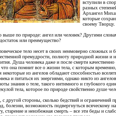
вступили в спо
разных степене
Архангел Михаи
которые сохран
своему Творцу.
 выше по природе: ангел или человек? Другими слова
едостаток или преимущество?
овеческое тело несет в своих неимоверно сложных и б
ественной премудрости, полноту природной жизни и 
вития. Душа человека даже и после смерти качественно 
 что она помнит все о жизни тела, с которым временно,
я некоторые из ангелов обладают способностью вселят
века и питаться их энергиями, однако никто из ангело
ноты знания о теле, такого интимного и глубокого един
екулой тела, которое по природе свойственно душе чел
 с другой стороны, сколько бедствий и ограничений пр
од, болезни, возможность подвергнуться всяческому н
у, старение и неизбежная смерть – все эти беды и слаб