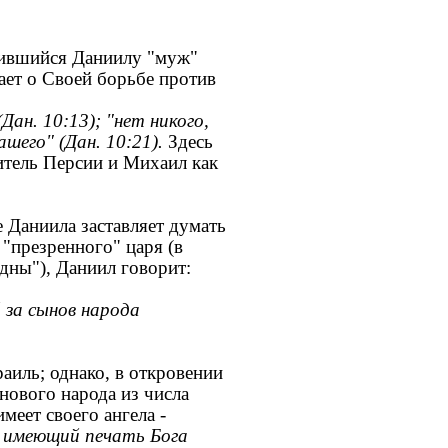
ившийся Даниилу "муж"
ает о Своей борьбе против
Дан. 10:13); "нет никого,
шего" (Дан. 10:21).
Здесь
итель Персии и Михаил как
Даниила заставляет думать
 "презренного" царя (в
дны"), Даниил говорит:
 за сынов народа
аиль; однако, в откровении
нового народа из числа
еет своего ангела -
и имеющий печать Бога