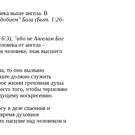
ека выше ангела. В
добием" Бога (Быт. 1:26-
 6:3), "ибо не Ангелам Бог
ловека от ангела –
в человеке, знак высшего
а, то оно вызвано
сшее должно служить
рое жизни греховная душа
место того, чтобы терпеливо
будущему воскресению.
у в деле спасения и
 время духовное
х насилие над человеком и