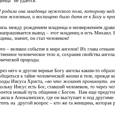
енца" не удается.
родила она младенца мужеского пола, которому на
лом железным, и восхищено было дитя ее к Богу и прес
зь между рождением младенца и низвержением дракона
 напрашивается вывод – этот младенец и есть Михаил. 
щины, значит, он стал человеком!
то – великое событие в мире ангелов! Их глава отныне
твенное человеческое тело и, сохраняя свойства ангел
овеческой природы.
ез него и другие верные Богу ангелы каким-то образ
общиться к тайне человеческой жизни в теле, прежде в
роды Иисуса Христа,
«во что желают проникнуть анг
ольку Иисус есть Бог, ставший человеком, то через че
роется новый путь общения с Богом. Нам еще предстои
аила в Апокалипсисе, где он выступает и под другими
етить на другой вопрос – кто же та женщина, которая 