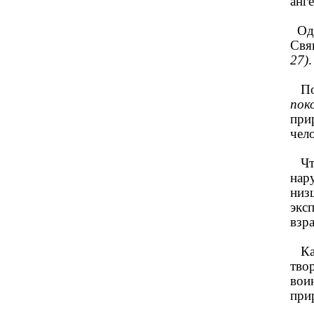
анге
Одн
Свя
27)
.
Поэ
поко
при
чел
Что
нар
низ
экс
взр
Как
тво
вои
при