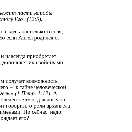
длежит пасти народы
толу Его" (12:5).
 здесь настолько тесная,
Но если Ангел родился от
 и навсегда приобретает
а, дополняет их свойствами
ом получат возможность
сего – к тайне человеческой
елы» (1 Петр. 1:12)
. А
ловеческое тело для ангелов
т говорить о роли архангела
 именами. Но сейчас надо
рождает его?