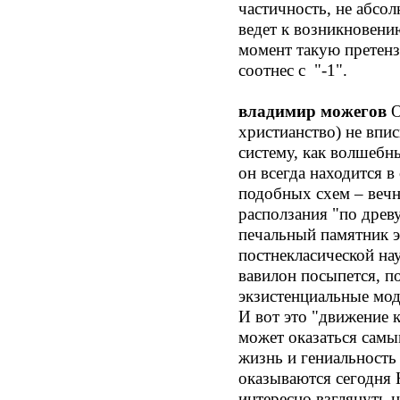
частичность, не абсо
ведет к возникновени
момент такую претенз
соотнес с "-1".
владимир можегов
О
христианство) не впи
систему, как волшебны
он всегда находится в
подобных схем – вечн
расползания "по древ
печальный памятник э
постнекласической на
вавилон посыпется, п
экзистенциальные мод
И вот это "движение 
может оказаться самы
жизнь и гениальност
оказываются сегодня 
интересно взглянуть 