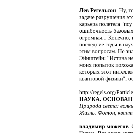
Лев Регельсон
Ну, то
задаче разрушения это
карьера полетела "пс
ошибочность базовых 
огромная... Конечно, 
последние годы в нау
этим вопросам. Не зн
Эйнштейн: "Истина не
моих попыток похожа н
которых этот интелле
квантовой физики", о
http://regels.org/Partic
НАУКА. ОСНОВА
Природа света: волн
Жизнь. Фотон, квант,
владимир можегов
О