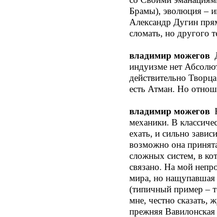
Брамы), эволюция – и
Александр Дугин прям
сломать, но другого т
владимир можегов
Д
индуизме нет Абсолют
действительно Творца
есть Атман. Но отноше
владимир можегов
Н
механики. В классичес
ехать, и сильно завис
возможно она принята
сложных систем, в кот
связано. На мой непр
мира, но нащупавшая 
(типичный пример – т
мне, честно сказать, 
прежняя Вавилонская 