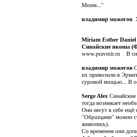
Моим..."
владимир можегов
Х
Miriam Esther Daniel
Синайские иконы (Ф
www.pravmir.ru В син
владимир можегов
C
их привозили в Эрмит
суровой мощью... В 
Serge Alex
Синайские
тогда возникает необ
Они несут в себе ещё
"Образцами" можно сч
живопись).
Со временем они доп