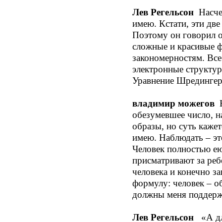
Лев Регельсон
Насчет
имею. Кстати, эти две
Поэтому он говорил о
сложные и красивые 
закономерностям. Все
электронные структур
Уравнение Шредингера 
владимир можегов
Н
обезумевшее число, н
образы, но суть кажет
имею. Наблюдать – эт
Человек полностью ею
присматривают за реб
человека и конечно за
формулу: человек – о
должны меня поддерж
Лев Регельсон
«А для