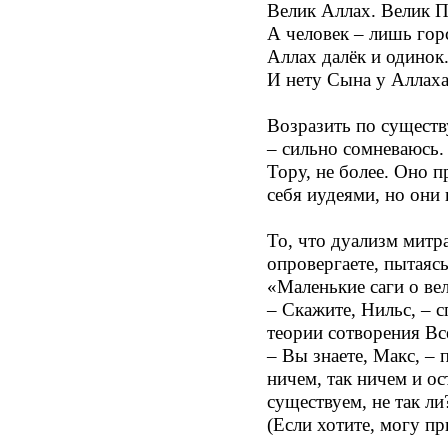
Велик Аллах. Велик 
А человек – лишь горс
Аллах далёк и одинок
И нету Сына у Аллаха
Возразить по существу
– сильно сомневаюсь.
Тору, не более. Оно 
себя иудеями, но они 
То, что дуализм митра
опровергаете, пытаяс
«Маленькие саги о ве
– Скажите, Нильс, – 
теории сотворения Вс
– Вы знаете, Макс, –
ничем, так ничем и ос
существуем, не так ли
(Если хотите, могу пр