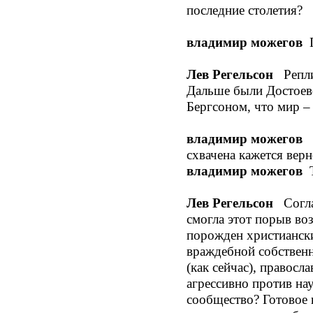
последние столетия?
владимир можегов
П
Лев Регельсон
Реплик
Дальше были Достоевск
Бергсоном, что мир – 
владимир можегов
Б
схвачена кажется верн
владимир можегов
Т
Лев Регельсон
Соглас
смогла этот порыв во
порожден христиански
враждебной собственн
(как сейчас), правосл
агрессивно против на
сообщество? Готовое 