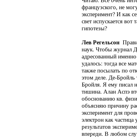
Читаю. Все очень инте
французского, не могу
эксперимент? И как се
свет испускается вот
гипотезы?
Лев Регельсон
Правил
наук. Чтобы журнал Д
адресованный именно 
удалось: тогда все ма
также посылать по от
этом деле. Де-Бройль
Бройля. Я ему писал 
тишина. Алан Аспэ вт
обоснованию кв. физи
объясняю причину рас
эксперимент для пров
электрон как частица
результатов эксперим
впереди. В любом слу