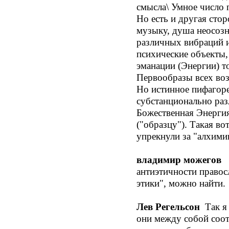
смысла\ Умное число 
Но есть и другая сто
музыку, душа неосозн
различных вибраций и
психические объекты,
эманации (Энергии) 
Первообразы всех воз
Но истинное пифагоре
субстанционально раз
Божественная Энергия
("образцу"). Такая в
упрекнули за "алхими
владимир можегов
В
антиэтичности правос
этики", можно найти.
Лев Регельсон
Так я 
они между собой соот