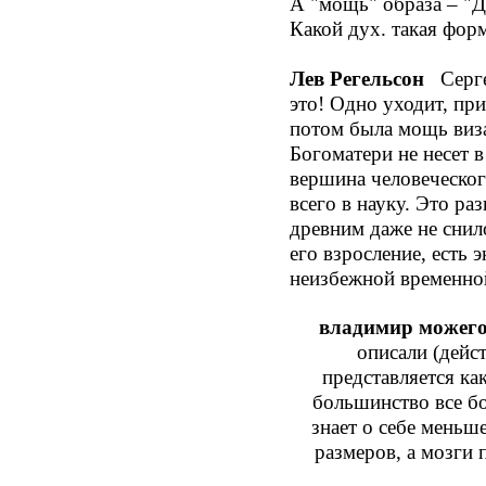
А "мощь" образа – "
Какой дух. такая фор
Лев Регельсон
Сергей
это! Одно уходит, при
потом была мощь виз
Богоматери не несет в
вершина человеческог
всего в науку. Это ра
древним даже не снило
его взросление, есть 
неизбежной временной
владимир можег
описали (дейс
представляется ка
большинство все бо
знает о себе меньш
размеров, а мозги 