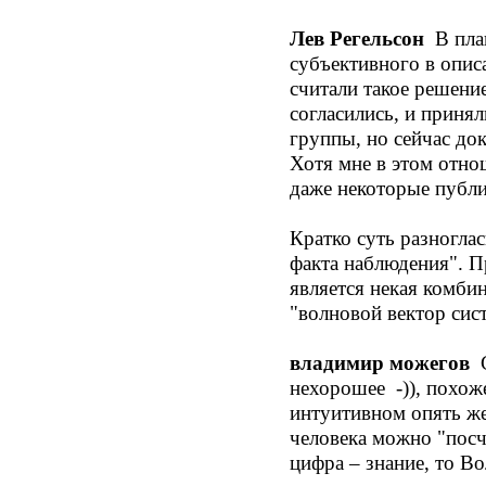
Лев Регельсон
В план
субъективного в опис
считали такое решени
согласились, и принял
группы, но сейчас до
Хотя мне в этом отно
даже некоторые публи
Кратко суть разногла
факта наблюдения". П
является некая комби
"волновой вектор сис
владимир можегов
С
нехорошее -)), похож
интуитивном опять же 
человека можно "посч
цифра – знание, то Вол