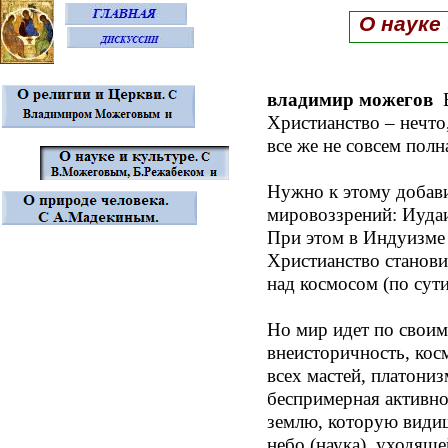
О науке
владимир можегов
Христианство – нечто
все же не совсем полн
Нужно к этому добав
мировоззрений: Иудаи
При этом в Индуизме 
Христианство станови
над космосом (по сути
Но мир идет по своим
внеисторичность, кос
всех мастей, платониз
беспримерная активно
землю, которую видиш
небо (наука), уходящ