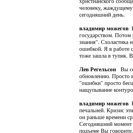
христианского сообще
человеку, жаждущему 
сегодняшний день.
владимир можегов
П
государством. Потом р
знания". Схоластика 
ошибкой. Я в работе 
тоже зашла в тупик. В
Лев Регельсон
Вы с
обновлению. Просто 
"ошибки" просто бесц
нащупывание контуров
владимир можегов
Н
печальней. Кризис эт
он раньше времени сры
Сегодняшний момент –
подъеме Вы говорите.