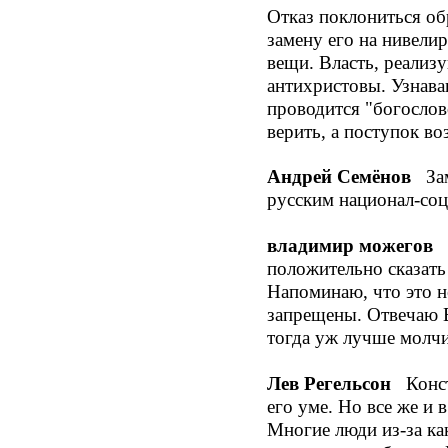
Отказ поклониться об
замену его на нивели
вещи. Власть, реализ
антихристовы. Узнава
проводится "богослов
верить, а поступок в
Андрей Семёнов
Заме
русским национал-со
владимир можегов
З
положительно сказать 
Напоминаю, что это н
запрещены. Отвечаю В
тогда уж лучше молчи
Лев Регельсон
Конста
его уме. Но все же и 
Многие люди из-за ка