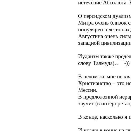
истечение Абсолюта. 
О персидском дуализм
Митра очень близок с
популярен в легионах,
Августина очень сильн
западной цивилизации
Иудаизм также предел
слову Талмуда)… -))
В целом же мне не хв
Христианство – это и
Мессии.
В предложенной иерар
звучит (в интерпрета
В конце, насколько я 
И укажу в конце на гл