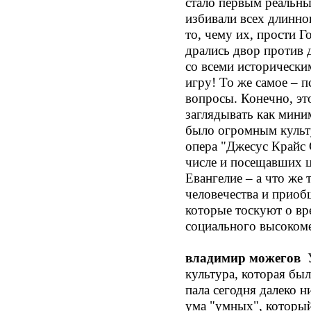
стало первым реальны
избивали всех длинно
то, чему их, прости Г
дрались двор против 
со всеми историческим
игру! То же самое – 
вопросы. Конечно, эт
заглядывать как мин
было огромным культ
опера "Джесус Крайс 
числе и посещавших ц
Евангелие – а что же
человечества и приоб
которые тоскуют о вр
социального высокоме
владимир можегов
У
культура, которая бы
пала сегодня далеко н
ума "умных", который