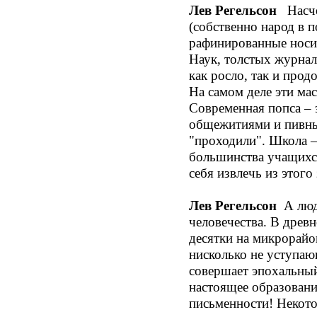
Лев Регельсон
Насчет
(собственно народ в 
рафинированные носи
Наук, толстых журнал
как росло, так и прод
На самом деле эти ма
Современная попса – 
общежитиями и пивным
"проходили". Школа –
большинства учащихся
себя извлечь из этог
Лев Регельсон
А люди
человечества. В древн
десятки на микрорайо
нисколько не уступаю
совершает эпохальный
настоящее образовани
письменности! Некото