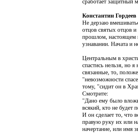
сработает защитный м
Константин Гордеев
Не дерзаю вмешиватьс
отцов святых отцов и
прошлом, настоящем и
узнавании. Начата и н
Центральным в христи
спастись нельзя, но я
связанные, то, полож
"невозможности спасен
тому, "сидит он в Хр
Смотрите:
"Дано ему было вложи
всякий, кто не будет 
И он сделает то, что
правую руку их или на
начертание, или имя з