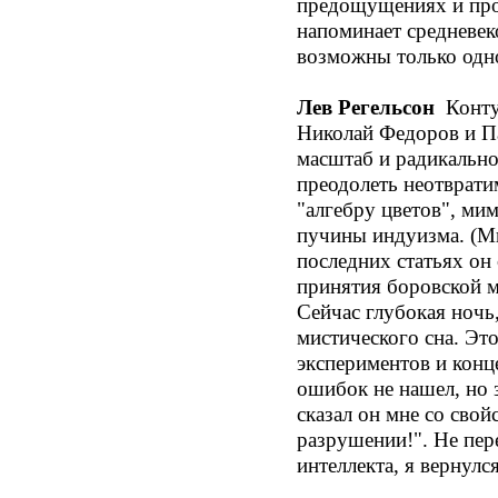
предощущениях и про
напоминает средневек
возможны только одн
Лев Регельсон
Контур
Николай Федоров и П
масштаб и радикальн
преодолеть неотврати
"алгебру цветов", ми
пучины индуизма. (М
последних статьях он 
принятия боровской м
Сейчас глубокая ночь
мистического сна. Эт
экспериментов и конц
ошибок не нашел, но 
сказал он мне со свой
разрушении!". Не пер
интеллекта, я вернул