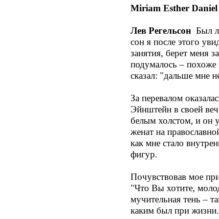
Miriam Esther Daniel
Лев Регельсон
Был ли
сон я после этого ув
занятия, берет меня з
подумалось – похоже н
сказал: "дальше мне н
За перевалом оказалас
Эйнштейн в своей веч
белым холстом, и он 
женат на православной
как мне стало внутрен
фигур.
Почувствовав мое приб
"Что Вы хотите, моло
мучительная тень – та
каким был при жизни.