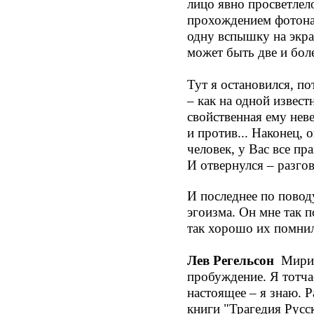
лицо явно просветлело
прохождением фотона 
одну вспышку на экра
может быть две и боле
Тут я остановился, по
– как на одной извест
свойственная ему неве
и против... Наконец, 
человек, у Вас все пр
И отвернулся – разго
И последнее по повод
эгоизма. Он мне так 
так хорошо их помнил
Лев Регельсон
Мириам
пробуждение. Я тотчас
настоящее – я знаю. Р
книги "Трагедия Русск