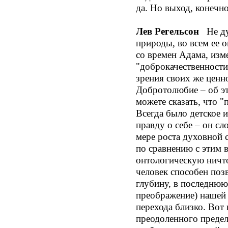
да. Но выход, конечно
Лев Регельсон
Не дум
природы, во всем ее 
со времен Адама, изм
"доброкачественности"
зрения своих же ценн
Добротолюбие – об эт
можете сказать, что "
Всегда было детское и
правду о себе – он сл
мере роста духовной 
по сравнению с этим в
онтологическую ничто
человек способен поз
глубину, в последнюю
преображение) нашей
перехода близко. Вот 
преодоленного предел