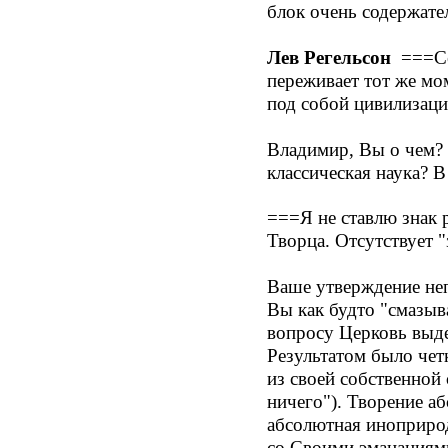
блок очень содержате
Лев Регельсон
‎===
С
переживает тот же мо
под собой цивилизаци
Владимир, Вы о чем? З
классическая наука? В
‎===
Я не ставлю знак 
Творца. Отсутствует 
Ваше утверждение неп
Вы как будто "смазыва
вопросу Церковь выде
Результатом было чет
из своей собственной 
ничего"). Творение а
абсолютная иноприрод
со Своими эманациями