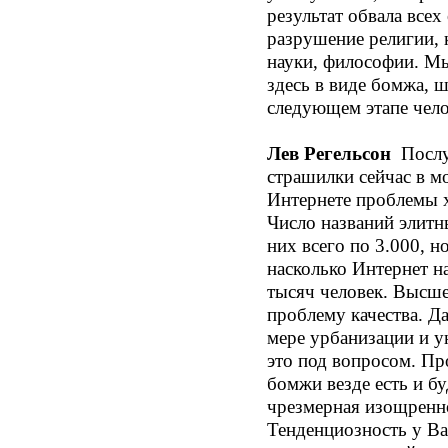
результат обвала всех
разрушение религии, 
науки, философии. Мы
здесь в виде бомжа, 
следующем этапе чело
Лев Регельсон
Послуш
страшилки сейчас в м
Интернете проблемы х
Число названий элитн
них всего по 3.000, 
насколько Интернет н
тысяч человек. Высше
проблему качества. Д
мере урбанизации и у
это под вопросом. Пр
бомжи везде есть и бу
чрезмерная изощренно
Тенденциозность у Ва