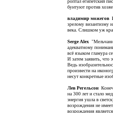
роптал египетский пи
бунтуют против хозяев
владимир можегов
И
зрелому византизму ил
века. Слишком уж кра
Serge Alex
‎"
Мельчани
адекватному пониманию
всё языком гламура с
И затем заявить, что 
Ведь изобразительност
произвести на иконог
несут конкретные изо
Лев Регельсон
Конечн
на 300 лет и стало ме
энергия ушла в светс
возрождения не имеет
возрождения является