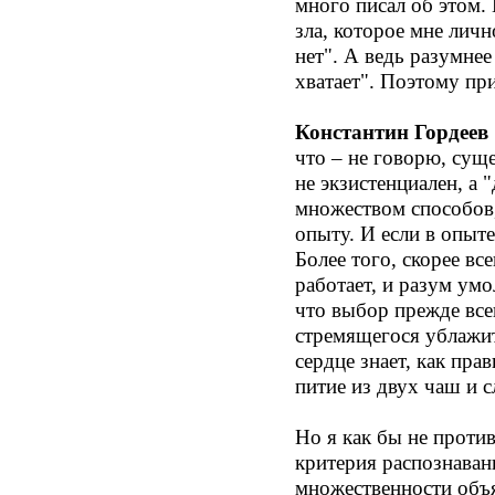
много писал об этом.
зла, которое мне лич
нет". А ведь разумнее
хватает". Поэтому пр
Константин Гордеев
что – не говорю, сущ
не экзистенциален, а
множеством способов,
опыту. И если в опыте
Более того, скорее вс
работает, и разум ум
что выбор прежде всег
стремящегося ублажи
сердце знает, как пр
питие из двух чаш и 
Но я как бы не проти
критерия распознаван
множественности объя