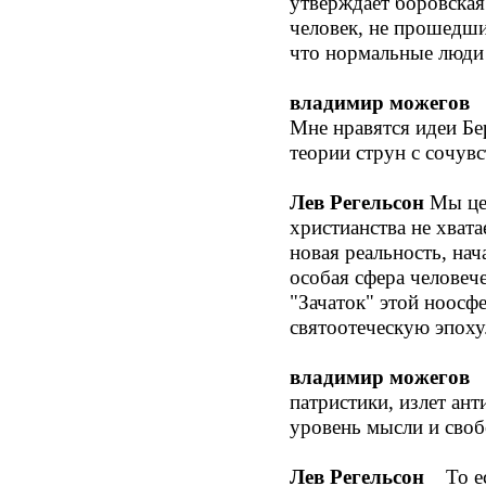
утверждает боровская
человек, не прошедший
что нормальные люди 
владимир можегов
Д
Мне нравятся идеи Бе
теории струн с сочув
Лев Регельсон
Мы цен
христианства не хвата
новая реальность, на
особая сфера человеч
"Зачаток" этой ноосф
святоотеческую эпоху
владимир можегов
Я
патристики, излет ант
уровень мысли и сво
Лев Регельсон
То ест