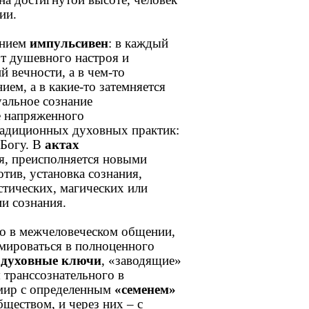
ии.
анием
импульсивен
: в каждый
от душевного настроя и
й вечности, а в чем-то
ием, а в какие-то затемняется
альное сознание
е напряженного
радиционных духовных практик:
 Богу. В
актах
я, преисполняется новыми
тив, установка сознания,
тических, магических или
ии сознания.
ко в межчеловеческом общении,
рмироваться в полноценного
е
духовные ключи
, «заводящие»
 транссознательного в
 мир с определенным
«семенем»
бществом, и через них – с