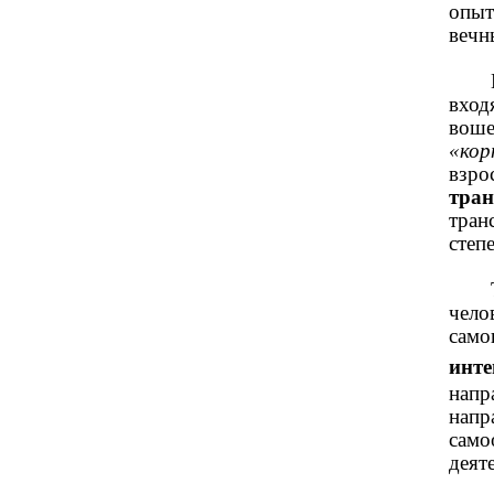
опыт
вечн
вход
воше
«кор
взро
тран
тран
степ
чело
само
инт
напр
напр
само
деят