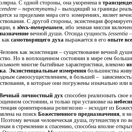
олярна. С одной стороны, она укоренена в
трансценд
scendere – переступать)
– выходящий за границы реаль
дится за пределами мира сего
измерениях, являет вечн
.
ствования. С другой стороны, экзистенция формирует
ации, в
здесь-теперешнем
, ибо земная миссия включе
назначение
вечной души. Отсюда сущность
(essentia 
, как
самотворящего духа
выражается в его
опыте вс
Человек как экзистенция – существование вечной душ
ство. Но в воплощенном состоянии в мире сем больши
асывает
многие бытийные характеристики, влекомо
и
ка
.
Экзистенциальные измерения
большинства живу
одным самоосуществлением, в большей – зависимост
ствования, в которые они погружены изначально или в
Вечный личностный дух
способен реализовать свое н
ощенном состоянии, и только при установке на
небесн
стенция ориентирована религиозно – исходит из Божес
авлена на поиск
Божественного предназначения
, в м
. Поэтому вечная человеческая душа, путешествуя по в
енам в стремлении к спасению, способна вполне откры