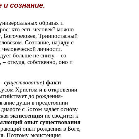
 и сознание.
универсальных образах и
рос: кто есть человек? можно
ог, Богочеловек, Триипостасный
человеком. Сознание, наряду с
 человеческой личности.
дует больше не снизу – со
 – откуда, собственно, оно и
ф
a – существование)
акт:
сусом Христом и в откровении
ытийствует до рождения-
агание души в предстоянии
диалоге с Богом задает основу
ская
экзистенция
не сводится к
емлющий опыт существования
ирающий опыт рождения в Боге,
ия. Поэтому экзистенция