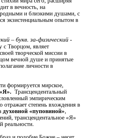
 стихий мира сего, расширяя
дит в вечность, на
с родными и близкими душами, с
тся экзистенциальным опытом в
ий – букв. за-физический -
 с Творцом, являет
своей творческой миссии в
рцом вечной душе и принятые
полагание личности в
ти формируется мирское,
«Я».
Трансцендентальный
условленный эмпирическим
о отражает степень вхождения в
да
духовной «пуповиной»
,
ний, трансцендентальное «Я»
й реальности.
браз и подобие Божие – несет