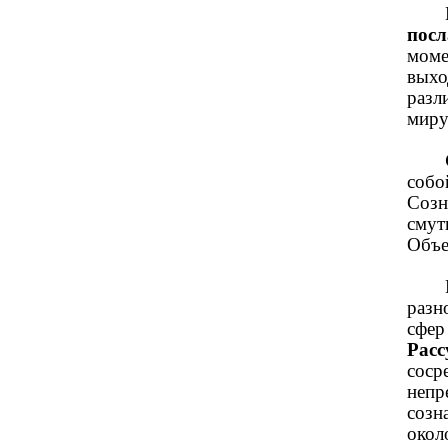
посл
моме
выхо
разл
миру
собо
Созн
смут
Объе
разн
сфер
Расс
соср
непр
созн
окол