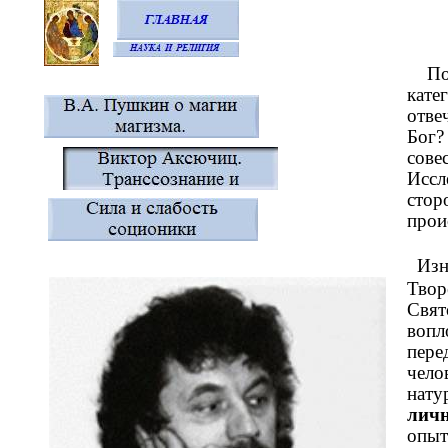
По
кате
отве
Бог?
сове
Иссл
стор
прои
Изн
Твор
Свят
вопл
пере
чело
нату
личн
опыт