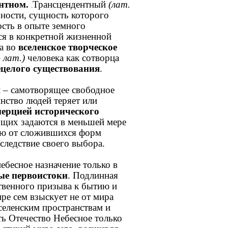
ентном.
Трансцендентный
(лат.
.
ности, сущность которого
ость в опыте земного
ся в конкретной жизненной
на во
вселенское творческое
– лат.)
человека как сотворца
ецелого существования
.
и – самотворящее свободное
нство людей теряет или
нерцией исторического
щих задаются в меньшей мере
ью от сложившихся форм
следствие своего выбора.
ебесное назначение только в
ые первоистоки
. Подлинная
твенного призыва к бытию и
ире сем взыскует не от мира
селенским пространствам и
ть Отечество Небесное только