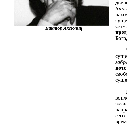
двуп
tran
нахо
суще
ситу
Виктор Аксючиц
пред
Бога
суще
забр
пото
своб
суще
вопл
экзи
напр
сего
врем