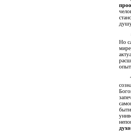
проо
чело
стан
душу
Но с
мире
акту
расш
опыт
созн
Бого
запе
само
быти
унив
непо
духо