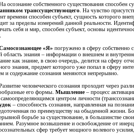
На осознание собственного существования способен с
анником транссуществующего
. На чувство присутст
нт времени способен субъект, сущность которого внеп
дит за пределы измерений данной реальности. Идентифи
ичать себя и мир, способен субъект, основы идентичн
.
Самосознающее «Я»
погружено в сферу собственно с
й область знания – информации о внешнем и внутренне
ание как знание, в свою очередь, делится на сферу отч
ного знания, предмет которого уже попал в сферу инте
м и содержание сознания меняются непрерывно.
Развитие человеческого сознания проходит через разл
ообразные его формы.
Мышление
– процесс активаци
 самоопределяющимся центром личности (транссознание
удок
– способность сознания, направленная на познан
едоточенная по преимуществу на обыденной жизни. Бо
ерывной борьбе за существование, в большинстве сво
анием. Разумное возвышение и освобождение от инерц
осознательных сфер требует мощного волевого усилия,