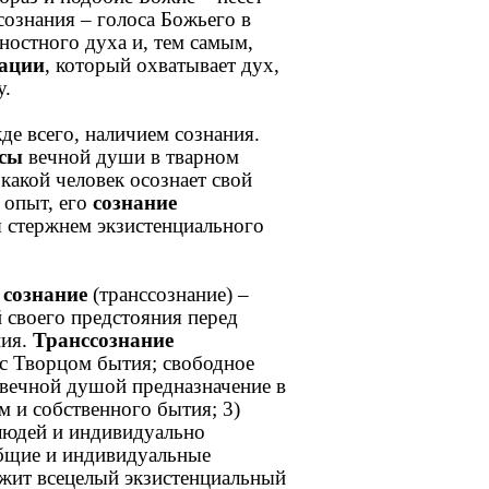
сознания – голоса Божьего в
ностного духа и, тем самым,
зации
, который охватывает дух,
у.
де всего, наличием сознания.
сы
вечной души в тварном
 какой человек осознает свой
 опыт, его
сознание
я стержнем экзистенциального
 сознание
(транссознание) –
 своего предстояния перед
ния.
Транссознание
с Творцом бытия; свободное
 вечной душой предназначение в
м и собственного бытия; 3)
людей и индивидуально
общие и индивидуальные
ржит всецелый экзистенциальный