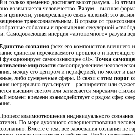
й и только временно достигает высот разума. Но этим
вно возвышается человечество.
Разум
– высшая форма
я и ценности, универсальную связь явлений; это актив
вещенное транссознательным. В отрыве от транссознан
ообразные соблазны и прельщения секулярной «свобо
и. Самодовлеющая инерция «автономного» разума вед
Единство сознания
(всех его компонентов внешнего и
нание единства переживаемого прошлого и настоящего) 
й функционирует самосознающее «Я».
Точка самоид
отивление мирскости
самоопределением человеческог
ания, между его центром и периферией, но может и вых
вные, либо сумеречные сферы. В связи с этим
порог с
ания непрерывно пульсирует – расширяется или сужаетс
яется высшим светом или затмевается мирскими стихи
ый момент времени взаимодействует с рядом сфер сверх
ания.
Процесс взаимоотношения индивидуального сознания
атичен. По мере духовного совершенствования человек
ссознанию. Вместе с тем, все завоевания сознания не г
анием, может утратиться и забыться. Чтобы удержатся 