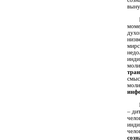
выну
моме
духо
низв
мирс
недо
инди
моли
тран
смыс
моли
инфе
– ди
чело
инди
чело
созн