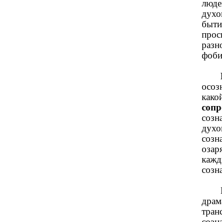
люде
духо
быти
прос
разн
фоби
осоз
како
сопр
созн
духо
созн
озар
кажд
созн
драм
тран
созн