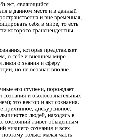
убъект, являющийся
вия в данном месте и в данный
ространственна и вне временная,
цировать себя в мире, то есть
ости которого трансцендентны
ознания, которая представляет
м, о себе и внешнем мире.
етливого знания и сферу
нции, но не осознан вполне.
ичные его ступени, порождает
и сознания и околосознательных
м); это вектор и акт сознания.
ие причинное, дискурсивное,
льшинство людей, находясь в
их состояний живет обыденным
ий низшего сознания и всех
 поэтому только малая часть