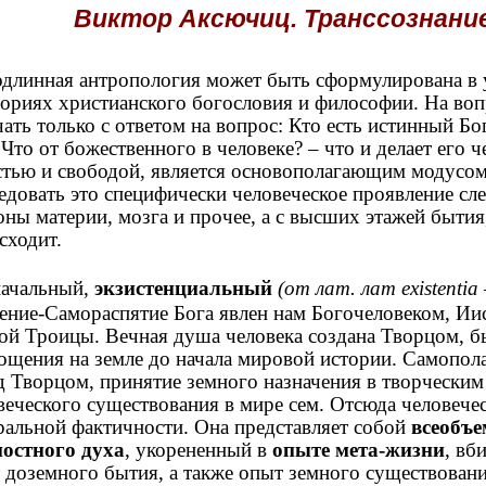
Виктор Аксючиц. Транссознание
длинная антропология может быть сформулирована в 
гориях христианского богословия и философии. На воп
чать только с ответом на вопрос: Кто есть истинный Б
 Что от божественного в человеке? – что и делает его 
стью и свободой, является основополагающим модусом
едовать это специфически человеческое проявление сле
оны материи, мозга и прочее, а с высших этажей бытия,
сходит.
ачальный,
экзистенциальный
(от лат. лат existenti
ение-Самораспятие Бога явлен нам Богочеловеком, Ии
ой Троицы. Вечная душа человека создана Творцом, б
ощения на земле до начала мировой истории. Самопол
д Творцом, принятие земного назначения в творческим 
веческого существования в мире сем. Отсюда человече
ральной фактичности. Она представляет собой
всеобъ
остного духа
, укорененный в
опыте мета-жизни
, вб
 доземного бытия, а также опыт земного существован