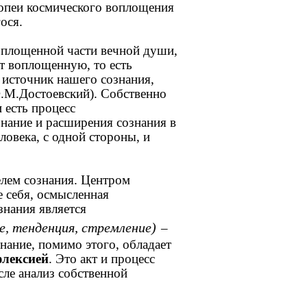
опеи космического воплощения
ося.
воплощенной части вечной души,
т воплощенную, то есть
источник нашего сознания,
.М.Достоевский). Собственно
 есть процесс
знание и расширения сознания в
ловека, с одной стороны, и
елем сознания. Центром
 себя, осмысленная
знания является
ие, тенденция, стремление)
–
знание, помимо этого, обладает
флексией
. Это акт и процесс
сле анализ собственной