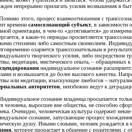
жден непрерывно прилагать усилия возвышения в быт
Помимо этого, процесс взаимоотношения с транссозн
нт времени
самосознающий субъект
, в зависимости 
вной ориентации, в чем-то «дотягивается» до измерени
ергается, в какие-то периоды просветляется транссознан
кими стихиями либо самостным своеволием. Индивиду
лговременно озаряется транссознательным в результат
видуального творческого усилия, либо посредством т
твы, медитации, мистического опыта, – обращенных к
сцендирования
индивидуальное сознание расширяетс
лами и возвышается до более высокого качества. Напро
твы или медитации, взыскующие лжебогов – натуралис
рнальных авторитетов
, неизбежно ведут к деградац
Индивидуальное сознание младенца просыпается толь
тя человека, выросшее вне общества, не способно сфо
века. Очевидно, человеческая культура содержит неки
видуальное сознание, запускающие процесс вхождения
веческую душу. Иными словами, человек рождается в
ания
, которое прорастает в общении с родителями, с о