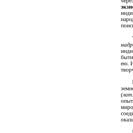
чере
экзи
инди
наро
поис
надр
инди
быти
ею. 
твор
земн
(лат
опыт
миро
соед
оказ