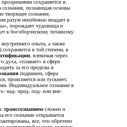
и прозрениями сохраняется и
 сознания, познающая основы
но творящее сознание,
ия разум неизбежно впадает в
ды», порождает чудовища и
ет к богоборческому титанизму.
 внутреннего опыта, а также
сохраняется в той степени, в
ентификации
, влекомая через
о духа, «плавает» в сфере
одить за его пределы в
ознания
подвижен, сфера
я, проясняется или тускнеет,
ями. Индивидуальное сознание в
- над- пред- под- или вне-
 с
транссознанием
сложен и
а его сознание открывается
арантированы, все, что обретено
на достигнутой высоте, человек