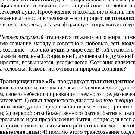
браз
личности, является инстанцией совести, любви и 
веческой душе. Пробуждение и вхождение в жизнь лич
овление личности в человеке – это процесс
персонали
 и тело человека, а также формирует социальную сфер
Человек разумный
отличается от животного мира, преж
амо сознание, наряду с совестью и любовью, есть
моду
, сознание – это
око души
в мире сем. В той степени в
альный витальный, социальный, душевный и духовный
иряется, возвышается, усложняется. Сознание являетс
а человека. Каковы источники и природа сознания?
Трансцендентное «Я»
продуцирует
трансцендентное
ание в вечности, осознание вечной человеческой душой
м, своего небесного призвания и земного предназначе
чатлевает: 1) опыт творческого диалога
малого творца
полагание души в предстоянии перед Богом; принятое
и; 2) первообразы Божественного бытия, бытия в цело
ерсальные идеи преображения бытия, общие для всех 
вторимые смыслы бытия конкретного человека, – все
вные генотипы
; 4) помимо этого транссознание соде