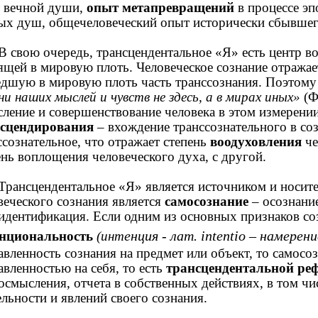
 вечной души,
опыт метапревращений
в процессе эп
ых душ, общечеловеческий опыт исторически сбывшег
В свою очередь, трансцендентальное «Я» есть центр 
ящей в мировую плоть. Человеческое сознание отражае
дшую в мировую плоть часть транссознания. Поэтому 
ни наших мыслей и чувств не здесь, а в мирах иных»
(Ф
сление и совершенствование человека в этом измерении
сцендирования
– вхождение транссознательного в со
ссознательное, что отражает степень
воодуховления
че
ень воплощения человеческого духа, с другой.
Трансцендентальное «Я» является источником и носит
веческого сознания является
самосознание
– осознание
идентификация. Если одним из основных признаков со
енция - лат. intentio – намерен
енциональность
(инт
авленность сознания на предмет или объект, то самосо
авленностью на себя, то есть
трансцендентальной ре
осмысления, отчета в собственных действиях, в том чи
ельности и явлений своего сознания.