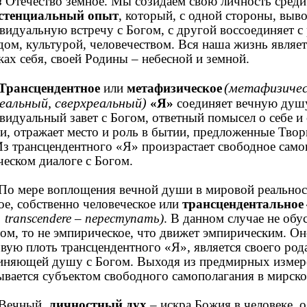
з Отечество земное. Мы созидаем свою личность среди
стенциальный опыт
, который, с одной стороны, выво
видуальную встречу с Богом, с другой воссоединяет 
дом, культурой, человечеством. Вся наша жизнь являе
ках себя, своей Родины – небесной и земной.
(метафизическ
Трансцендентное
или
метафизическое
еальный, сверхреальный)
«Я»
соединяет вечную душу
видуальный завет с Богом, ответный помысел о себе и 
и, отражает место и роль в бытии, предложенные Тво
Из трансцендентного «Я» произрастает свободное само
ческом диалоге с Богом.
По мере воплощения вечной души в мировой реальнос
ое, собственно человеческое или
трансцендентальное
. transcendere – переступать)
. В данном случае не об
ом, то не эмпирическое, что движет эмпирическим.
Он
вую плоть трансцендентного «Я», является своего ро
иняющей душу с Богом. Выходя из предмирных измере
ывается субъектом свободного самополагания в мирско
Вечный
личностный дух
– искра Божия в человеке, о