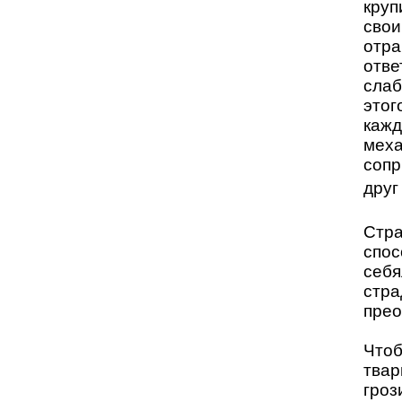
круп
свои
отра
отве
слаб
этог
кажд
меха
сопр
друг
Стра
спос
себя
стра
прео
Чтоб
твар
гроз