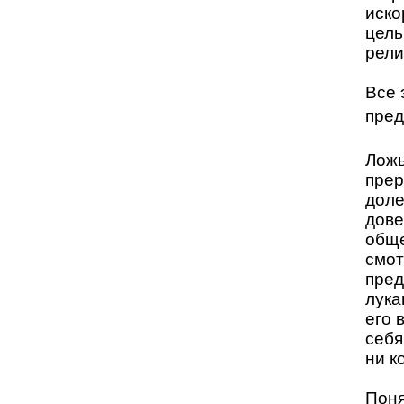
иско
цель
рели
Все 
пред
Ложь
прер
доле
дове
обще
смот
пред
лука
его 
себя
ни к
Поня