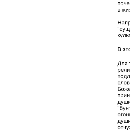
поче
в жи
Напр
"сущ
куль
В эт
Для 
рели
подл
слов
Боже
прин
души
"бун
огон
души
отчу