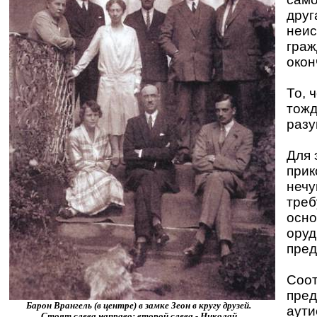
друг
неис
граж
окон
То, 
тожд
разу
Для 
прик
нечу
треб
осно
оруд
пред
Соот
пред
Барон Врангель (в центре) в замке Зеон в кругу друзей.
аути
Стоят слева направо: второй слева - Николай