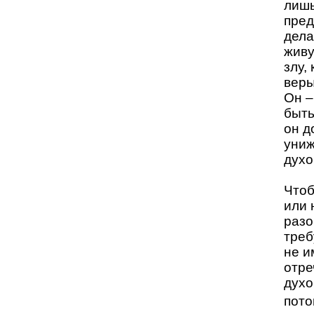
лишь
пред
дела
живу
злу,
веры
Он –
быть
он д
униж
духо
Чтоб
или 
разо
треб
не и
отре
духо
пото