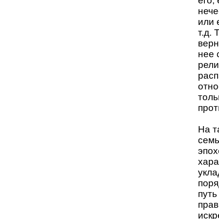
его;
нече
или 
т.д.
верн
нее 
рели
расп
отно
толь
прот
На т
семь
эпох
хара
укла
поря
путь
прав
искр