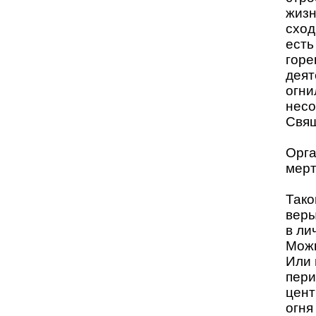
жизн
сход
есть
горе
деят
огни
несо
Свящ
Орга
мерт
Тако
веры
в ли
Можн
Или 
пери
цент
огня