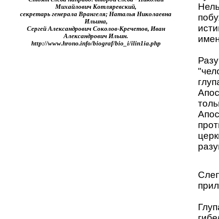
Нель
Михайлович Котляревский,
секретарь генерала Врангеля; Наталья Николаевна
побу
Ильина,
исти
Сергей Александрович Соколов-Кречетов, Иван
Александрович Ильин.
имен
http://www.hrono.info/biograf/bio_i/ilin1ia.php
Разу
"чел
глуп
Апос
толь
Апос
прот
церк
разу
Слеп
прил
Глуп
гибе