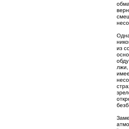
обма
верн
смеш
несо
Одна
нико
из с
осно
обду
лжи,
имее
несо
стра
зрел
откр
безб
Заме
атмо