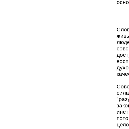
осно
Слов
живы
люде
совс
дост
восп
духо
каче
Сове
сила
"раз
зако
инст
пото
цело