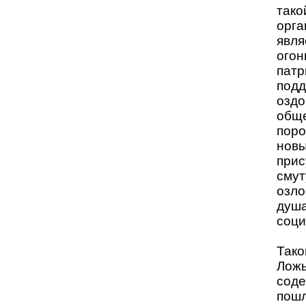
тако
орга
явля
огон
патр
подд
оздо
обще
поро
новы
прис
смут
озло
душа
соци
Тако
Ложь
соде
пошл