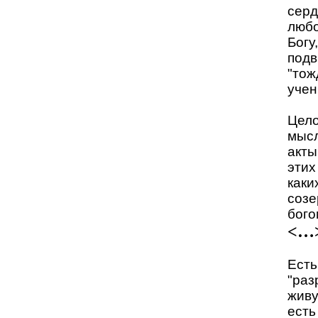
серд
любо
Богу
подв
"тож
учен
Цело
мысл
акты
этих
каки
созе
бого
<…
Есть
"раз
живу
есть