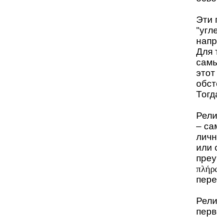
Эти 
"угл
напр
Для 
самы
этот
обст
Тогд
Рели
– са
личн
или 
преу
πλήρ
пере
Рели
перв