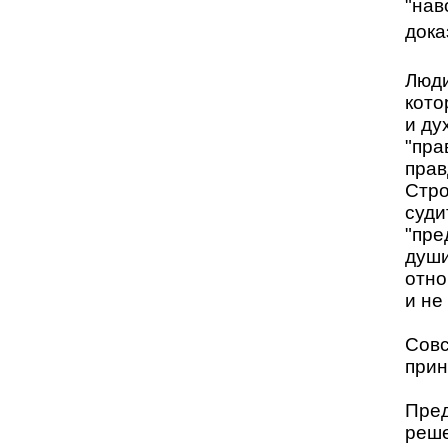
"нав
дока
Люди
кото
и ду
"пра
прав
Стро
суди
"пре
души
отно
и не
Совс
прин
Пред
реше