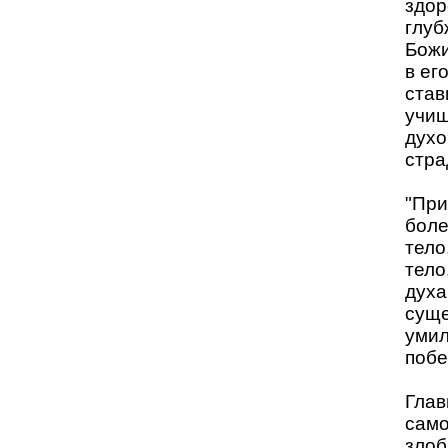
здор
глуб
Божи
в ег
став
учиш
духо
стра
"При
боле
тело
тело
духа
суще
умил
побе
Глав
само
злоб