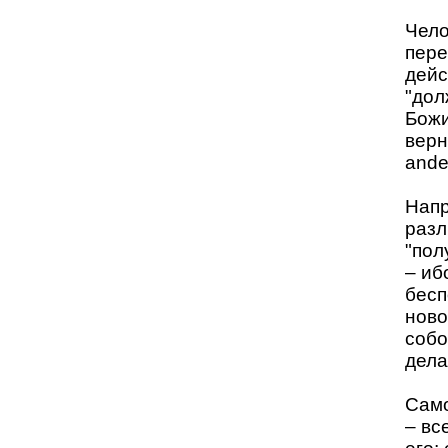
Чело
пере
дейс
"дол
Божи
верн
ander
Напр
разл
"пол
– иб
бесп
ново
собо
дела
Само
– вс