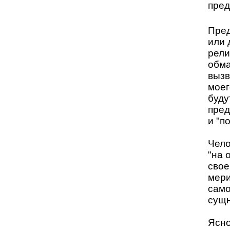
пред
Пред
или 
рели
обма
вызв
моег
буду
пред
и "п
Чело
"на 
свое
мери
само
сущн
Ясно