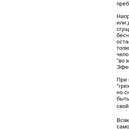
преб
Напр
или 
сгущ
бесч
оста
топк
чело
"во 
Эфес
При 
"гре
но с
быть
свой
Всяк
само