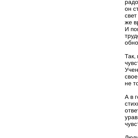
радо
он с
свет
же в
И по
труд
обно
Так,
чувс
Учен
свое
не т
А в 
стих
отве
урав
чувс
Люди