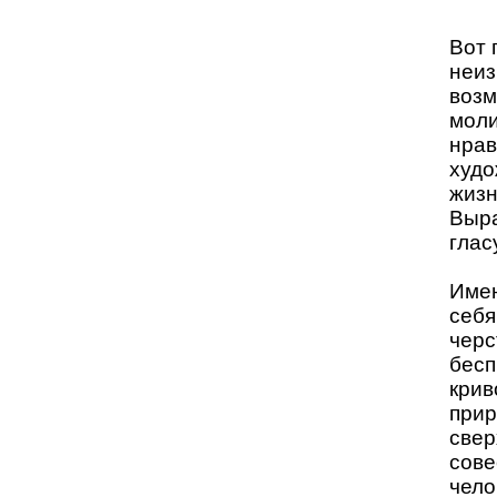
Вот 
неиз
возм
моли
нрав
худо
жизн
Выра
глас
Имен
себя
черс
бесп
крив
прир
свер
сове
чело