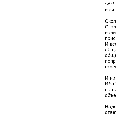
духо
весь
Скол
Скол
воли
прис
И вс
обще
обще
испр
горе
И ни
Ибо 
наши
объе
Надо
отве