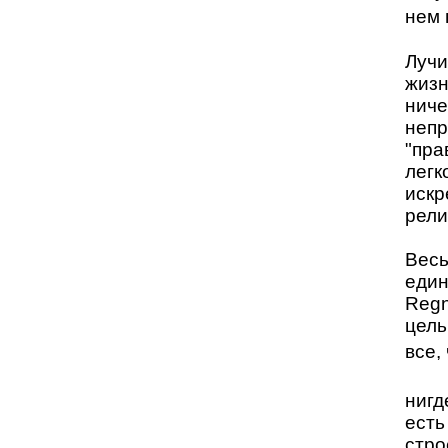
нем 
Лучи
жизн
ниче
непр
"пра
легк
искр
рели
Весь
един
Regn
цель
все,
нигд
есть
стро