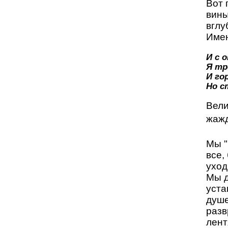
Вот 
вины
вглу
Имен
И с 
Я тр
И го
Но с
Вели
жажд
Мы "
все,
уход
Мы д
уста
душе
разв
лент