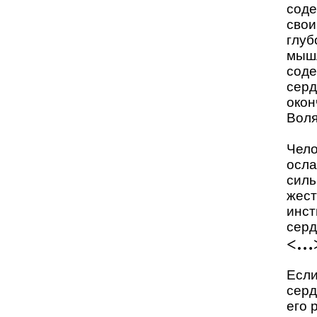
соде
свои
глуб
мышл
соде
серд
окон
Воля
Чело
осла
силь
жест
инст
серд
<…
Если
серд
его 