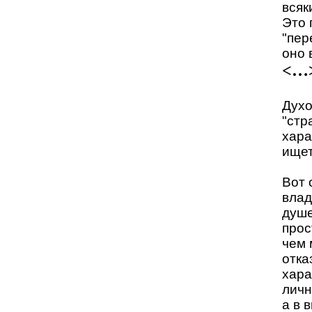
всяк
Это 
"пер
оно 
<…
Духо
"стр
хара
ищет
Вот 
влад
душе
прос
чем 
отка
хара
личн
а в 