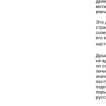
деле
моти
впеч
Это 
стра
созе
его 
наст
Душа
не в
он с
личн
знач
пост
оздо
поры
русс