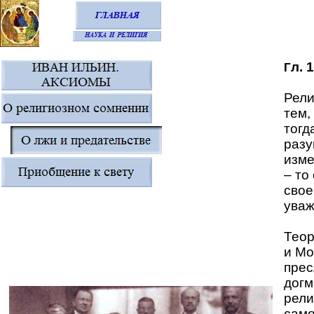
л. 
Г
Рели
тем,
тогд
разу
изме
– то
свое
уваж
Теор
и Мо
прес
догм
рели
само