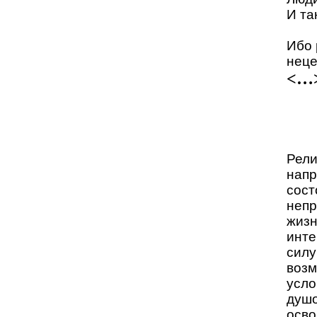
И так
Ибо 
неце
<…
Рели
напр
сост
непр
жизн
инте
силу
возм
усло
душо
осво