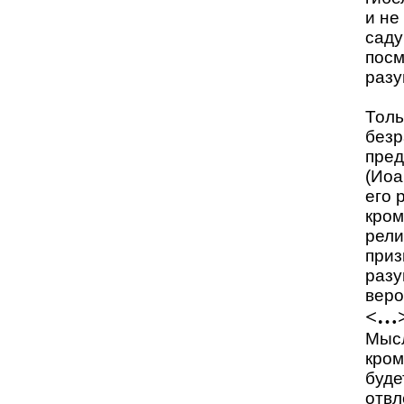
и не
саду
посм
разу
Толь
безр
пред
(Иоан
его 
кром
рели
приз
разу
веро
<…
Мысл
кром
буде
отвл