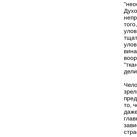
"нео
Духо
непр
того
улов
тщат
улов
вина
воор
"тка
дели
Чело
зрел
пред
то, 
даже
глав
зави
стра