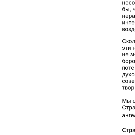
несо
бы, 
нера
инте
возд
Скол
эти 
не з
боро
поте
духо
сове
твор
Мы о
Стра
анге
Стра