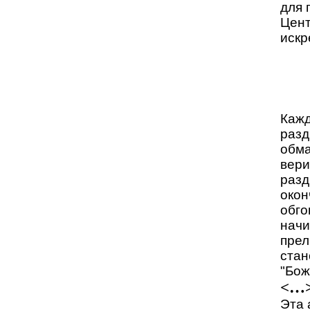
для 
Цент
искр
Кажд
разд
обма
вери
разд
окон
обго
начи
прел
стан
"Бож
<…
Эта 