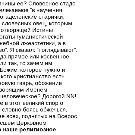
ричины ее? Словесное стадо
увлекаемое “в научения
богаделенские старички,
а словесных овец, которым
ивотворящей Истины
огаты гуманистической
ебной лжеэстетики, а в
”. Я сказал: “поглядывают”.
гда прямое или косвенное
ли так, то зачем им
Божие, которое нужно и
 кого христианство есть
 новую тварь, обожение
отворящим Именем
человеческое? Дорогой NN!
е в этот великий спор о
 словно боясь обжечься.
ее всех, поднятых на Всерос.
ысшем Церковном
 наше религиозное