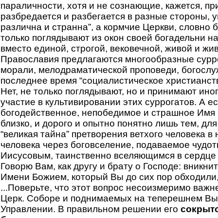
параличности, хотя и не сознающие, кажется, п
разбредается и разбегается в разные стороны, 
различна и странна”, а кормчие Церкви, словно 
только поглядывают из окон своей богадельни н
вместо единой, строгой, вековечной, живой и ж
Православия предлагаются многообразные сурр
морали, мелодраматической проповеди, богослуж
последнее время “социалистическое христианство
Нет, не только поглядывают, но и принимают ино
участие в культивировании этих суррогатов. А ес
богодейственное, непобедимое и страшное Имя 
близко, и дорого и опытно понятно лишь тем, для
“великая тайна” претворения ветхого человека в
человека через боговселение, подаваемое чуд
Иисусовым, таинственно вселяющимся в сердце 
Говорю Вам, как другу и брату о Господе: вникнит
Имени Божием, который Вы до сих пор обходили,
...Поверьте, что этот вопрос несоизмеримо важн
Церк. Соборе и поднимаемых на теперешнем В
Управлении. В правильном решении его
сокрыто