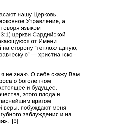
пасают нашу Церковь,
ерковное Управление, а
 говоря языком
3:1) церкви Сардийской
рекающуюся от Имени
 на сторону “теплохладную,
равческую” — христианско -
 я не знаю. О себе скажу Вам
роса о боголепном
астоящее и будущее,
чества, этого плода и
опаснейшим врагом
 веры, побуждают меня
агубного заблуждения и на
». [5]