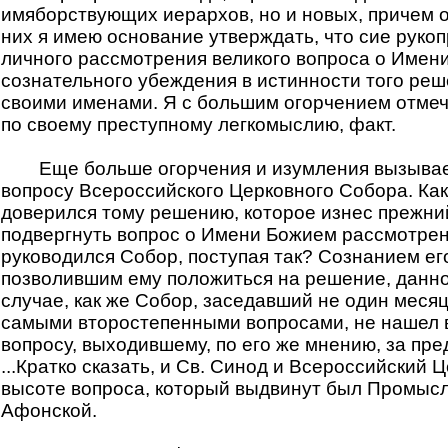
имяборствующих иерархов, но и новых, причем 
них я имею основание утверждать, что сие руко
личного рассмотрения великого вопроса о Имен
сознательного убеждения в истинности того реш
своими именами. Я с большим огорчением отмеч
по своему преступному легкомыслию, факт.
Еще больше огорчения и изумления вызыва
вопросу Всероссийского Церковного Собора. Как
доверился тому решению, которое изнес прежни
подвергнуть вопрос о Имени Божием рассмотрен
руководился Собор, поступая так? Сознанием ег
позволившим ему положиться на решение, данно
случае, как же Собор, заседавший не один меся
самыми второстепенными вопросами, не нашел 
вопросу, выходившему, по его же мнению, за пр
...Кратко сказать, и Св. Синод и Всероссийский 
высоте вопроса, который выдвинут был Промыс
Афонской.