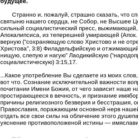
будущее.
Странно и, пожалуй, страшно сказать, что с
святыню нашего сердца, не Собор, не Высшее Ц
сильный социалистический пресс, выжимающий,
Апокалипсиса, из теперешней умирающей (Апок. 
верную (“сохраняющую слово Христово и не от
Христова”, 3:8) Филадельфийскую и отжимающий
нищую, слепую и нагую” Лаодикийскую (“народоп
социалистическую) 3:15,17.
...Какое употребление Вы сделаете из моих слов,
вот что. Сознание исключительной важности воп
почитании Имени Божия, от чего зависит наше н
простирающееся в вечность, и признание имябор
причины религиозного безверия и бесстрашия, 
Православия, поражающим основной нерв нашей
отдать все свои силы на обличение этого душеп
уяснение противоположеной истины — имяславия