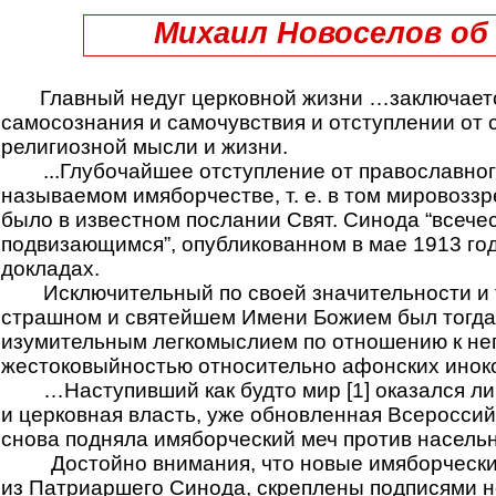
Михаил Новоселов об
Главный недуг церковной жизни …заключается
самосознания и самочувствия и отступлении от 
религиозной мысли и жизни.
...Глубочайшее отступление от православног
называемом имяборчестве, т. е. в том мировозз
было в известном послании Свят. Синода “всече
подвизающимся”, опубликованном в мае 1913 год
докладах.
Исключительный по своей значительности и 
страшном и святейшем Имени Божием был тогда
изумительным легкомыслием по отношению к н
жестоковыйностью относительно афонских инок
…Наступивший как будто мир [1] оказался 
и церковная власть, уже обновленная Всеросси
снова подняла имяборческий меч против насельни
Достойно внимания, что новые имяборчески
из Патриаршего Синода, скреплены подписями н