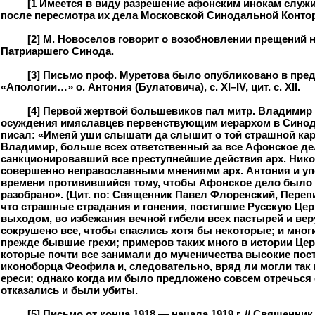
[1 Имеется в виду разрешение афонским инокам служи
после пересмотра их дела Московской Синодальной Конто
[2] М. Новоселов говорит о возобновлении прещений 
Патриаршего Синода.
[3] Письмо проф. Муретова было опубликовано в пре
«Апологии…» о. Антония (Булатовича), с. XI–IV, цит. с. XII.
[4] Первой жертвой большевиков пал митр. Владимир
осуждения имяславцев первенствующим иерархом в Синоде
писал: «Имеяй уши слышати да слышит о той страшной кар
Владимир, больше всех ответственный за все Афонское де
санкционировавший все преступнейшие действия арх. Нико
совершенно неправославными мнениями арх. Антония и уп
времени противившийся тому, чтобы Афонское дело было 
разобрано». (Цит. по: Священник Павел Флоренский, Перепи
что страшные страдания и гонения, постигшие Русскую Ц
выходом, во избежания вечной гибели всех пастырей и ве
сокрушено все, чтобы спаслись хотя бы некоторые; и мног
прежде бывшие грехи; примеров таких много в истории Цер
которые почти все занимали до мученичества высокие пос
иконоборца Феофила и, следовательно, вряд ли могли так 
ереси; однако когда им было предложено совсем отречься 
отказались и были убиты.
[5] Письмо от конца 1918 — начала 1919 г. // Священни