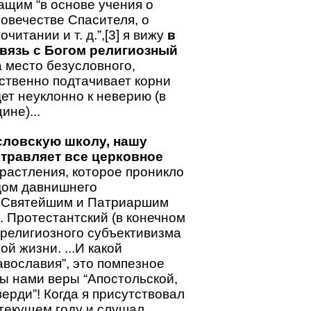
ащим “в основе учения о
овечестве Спасителя, о
итании и т. д.”,[3] я вижу
в
вязь с Богом религиозный
а место безусловного,
ественно подтачивает корни
ет неуклонно к неверию (в
не)...
ловскую школу, нашу
отравляет все церковное
о растления, которое проникло
одом давнишнего
я Святейшим и Патриаршим
. Протестантский (в конечном
 религиозного субъективизма
й жизни. ...И какой
вославия”, это помпезное
ы нами веры “Апостольской,
ерди”! Когда я присутствовал
текущем году и слушал