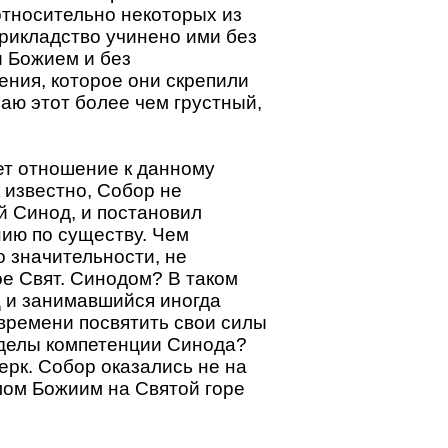
относительно некоторых из
прикладство учинено ими без
и Божием и без
ения, которое они скрепили
аю этот более чем грустный,
ет отношение к данному
 известно, Собор не
й Синод, и постановил
ию по существу. Чем
о значительности, не
е Свят. Синодом? В таком
ц и занимавшийся иногда
времени посвятить свои силы
еделы компетенции Синода?
Церк. Собор оказались не на
лом Божиим на Святой горе