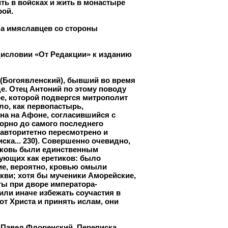
ть в войсках и жить в монастыре
рой.
на имяславцев со стороны
дисловии «От Редакции» к изданию
 (Богоявленский), бывший во время
. Отец Антоний по этому поводу
е, которой подвергся митрополит
ло, как первопастырь,
на на Афоне, согласившийся с
орно до самого последнего
авторитетно пересмотрено и
ска... 230). Совершенно очевидно,
ерковь были единственным
рующих как еретиков: было
ие, вероятно, кровью омыли
кви; хотя бы мученики Аморейские,
ты при дворе императора-
или иначе избежать соучастия в
от Христа и принять ислам, они
к Павел Флоренский, Переписка...