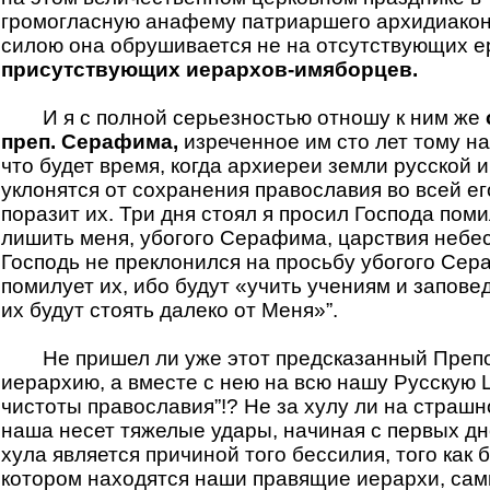
громогласную анафему патриаршего архидиакона
силою она обрушивается не на отсутствующих ер
присутствующих иерархов-имяборцев.
И я с полной серьезностью отношу к ним же
преп. Серафима,
изреченное им сто лет тому на
что будет время, когда архиереи земли русской 
уклонятся от сохранения православия во всей его
поразит их. Три дня стоял я просил Господа пом
лишить меня, убогого Серафима, царствия небес
Господь не преклонился на просьбу убогого Сера
помилует их, ибо будут «учить учениям и запове
их будут стоять далеко от Меня»”.
Не пришел ли уже этот предсказанный Преп
иерархию, а вместе с нею на всю нашу Русскую Ц
чистоты православия”!? Не за хулу ли на страш
наша несет тяжелые удары, начиная с первых дн
хула является причиной того бессилия, того как 
котором находятся наши правящие иерархи, сам