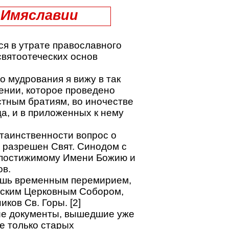
 Имяславии
 в утрате православного
святоотеческих основ
о мудрования я вижу в так
рении, которое проведено
стным братиям, во иночестве
а, и в приложенных к нему
таинственности вопрос о
 разрешен Свят. Синодом с
епостижимому Имени Божию и
ов.
лишь временным перемирием,
йским Церковным Собором,
ков Св. Горы. [2]
е документы, вышедшие уже
е только старых