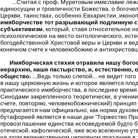
...Считая с проф. Муретовым имяславие леж
единосущии и троеличности Божества, о богочел
Церкви, таинствах, особенно Евхаристии, иконопоч
имяборчестве тот разрывающий подлинную с
субъективизм
, который, ставя относительное н
психологическое на место онтологического, ест
богодейственной Христовой веры и Церкви и вед
конечном счете к человекобожию и антихристовщи
Имяборческая стихия отравила нашу богос
иерархию, наше пастырство, и, естественно, 
общество.
...Ведь только слепой... не видит тог
в нашу церковную жизнь и которое является пл
практического имяборчества, в последнее врем
Синодами закрепленного теоретически, в учении
счете, повторяю, человекобожнический) принцип
предлагается нам официально, как норма духовно
бутафорией является в наши дни “Торжество Пра
провозглашение единства исповедуемой будто б
отеческой, кафолической, яже всю вселенную утв
на этом величественном церковном празднике в 