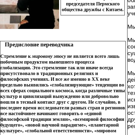
об
председателя Пермского
за
общества дружбы с Китаем.
уч
Мы
Мы
Предисловие переводчика
со
су
Стремление к
мировому этосу
не является всего лишь
во
побочным продуктом нынешнего процесса
глобализации. Это стремление так или иначе всегда
Мы
присутствовало в традиционных религиях и
философских учениях. И все же именно в XX веке
де
предельно выявились «глобализирующие» тенденции во
хо
всех сферах социального космоса, когда различные типы
те
культур и цивилизаций вынужденно или добровольно
ис
вошли в тесный контакт друг с другом. Не случайно, в
из
последнее время исследователи разных стран и регионов
ос
все настойчивее начинают говорить о «единой
др
философской традиции землян», «всемирной философии
будущего», «новой научной парадигме», «планетарной
ре
культуре», «глобальной ответственности», «мировом