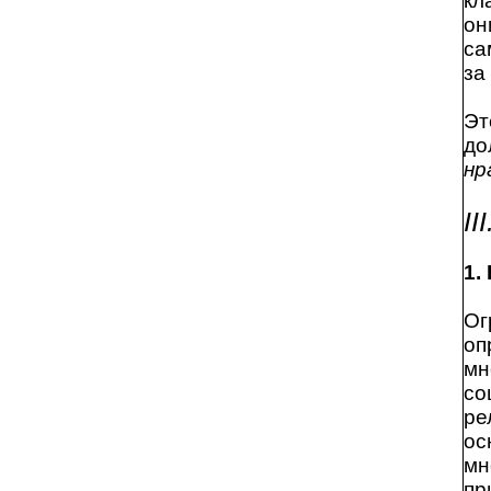
кл
он
са
за
Эт
до
нр
I
1.
Ог
оп
мн
со
ре
ос
мн
пр