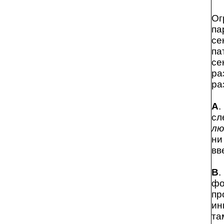
Ог
па
се
па
се
ра
ра
А
.
сл
лю
ни
вв
В
.
фо
пр
ин
та