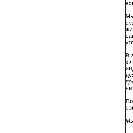
во
Мы
сп
жи
са
уг
В 
к 
ин
ду
пр
не
По
со
Мы