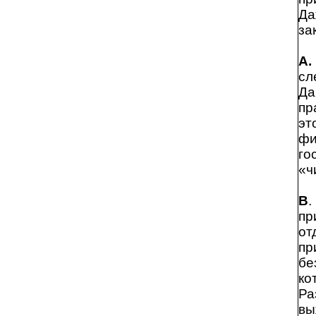
Да
за
А.
сл
Да
пр
эт
фи
го
«ч
В
.
пр
от
пр
бе
ко
Ра
вы