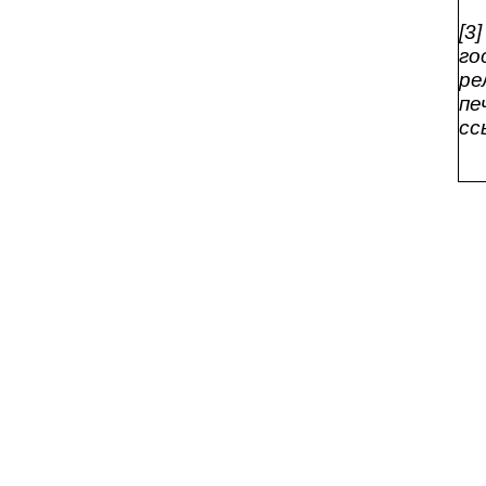
[3
го
ре
пе
сс