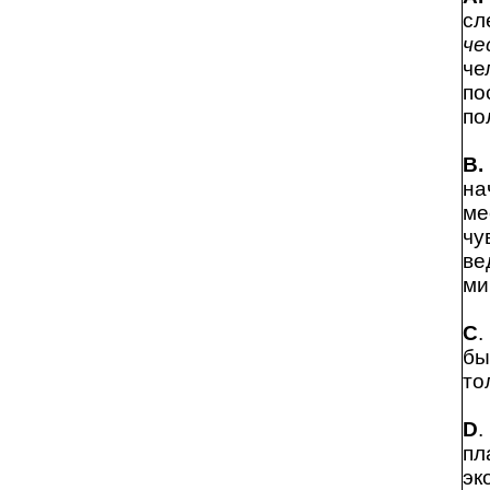
сл
че
че
по
по
В.
на
ме
чу
ве
ми
С
.
бы
то
D
.
пл
эк