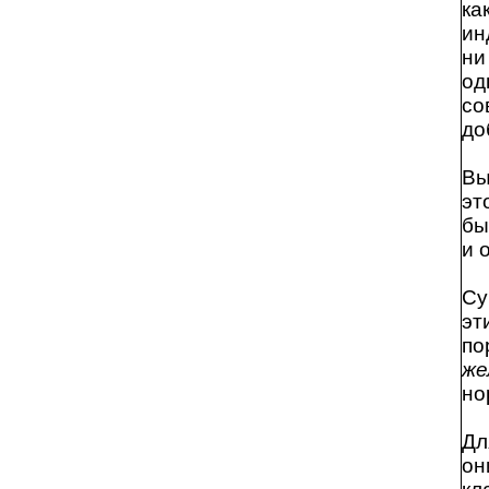
ка
ин
ни
од
со
до
Вы
эт
бы
и 
Су
эт
по
же
но
Дл
он