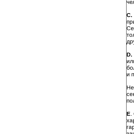
че
С.
пр
Се
то
др
D.
ил
бо
и 
Не
се
по
Е
.
ха
га
за