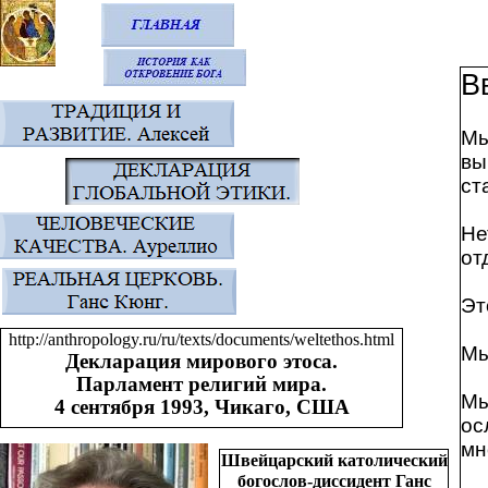
В
Мы
вы
ст
Не
от
Эт
http://anthropology.ru/ru/texts/documents/weltethos.html
Мы
Декларация мирового этоса.
Парламент религий мира.
Мы
4 сентября 1993, Чикаго, США
ос
мн
Швейцарский католический
богослов-диссидент Ганс