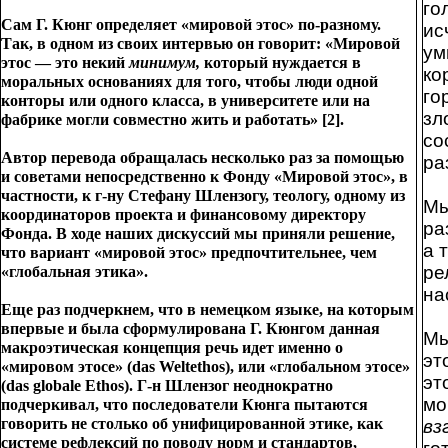
го
Сам Г. Кюнг определяет «мировой этос» по-разному.
ис
Так, в одном из своих интервью он говорит: «Мировой
ум
этос — это некий
минимум,
который нуждается в
ко
моральных основаниях для того, чтобы люди одной
го
конторы или одного класса, в университете или на
зл
фабрике могли совместно жить и работать» [2].
со
Автор перевода обращалась несколько раз за помощью
ра
и советами непосредственно к Фонду «Мировой этос», в
частности, к г-ну Стефану Шлензогу, теологу, одному из
Мы
координаторов проекта и финансовому директору
ра
Фонда. В ходе наших дискуссий мы приняли решение,
а 
что вариант «мировой этос» предпочтительнее, чем
ре
«глобальная этика».
на
Еще раз подчеркнем, что в немецком языке, на которым
впервые и была сформулирована Г. Кюнгом данная
Мы
макроэтическая концепция речь идет именно о
эт
«мировом этосе» (das Weltethos), или «глобальном этосе»
эт
(das globale Ethos). Г-н Шлензог неоднократно
мо
подчеркивал, что последователи Кюнга пытаются
говорить не столько об унифицированной этике, как
вз
системе рефлексий по поводу норм и стандартов,