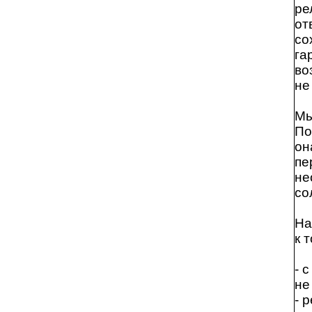
ре
от
со
га
во
не
Мы
По
он
пе
не
со
На
к т
- 
не
- 