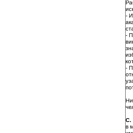
Ра
ис
- 
ак
ст
- 
ви
зн
из
ко
- 
от
уз
по
Ни
че
С.
в 