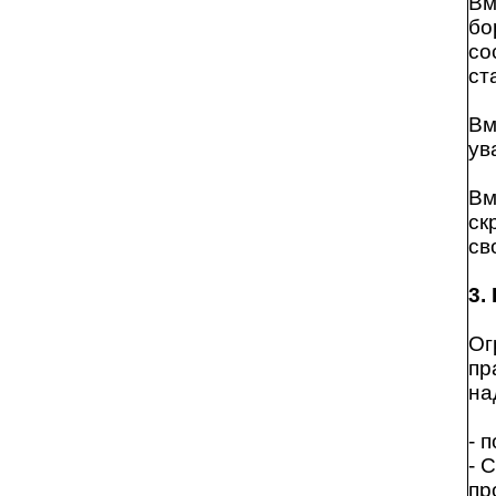
Вм
бо
со
ст
Вм
ув
Вм
ск
св
3.
Ог
пр
на
- 
- 
пр