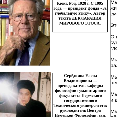
Мы
Кюнг. Род. 1928 г. С 1995
жи
года — президент фонда «За
глобальную этику». Автор
см
текста ДЕКЛАРАЦИЯ
МИРОВОГО ЭТОСА.
Эт
Он
су
гл
Мы
ра
Серёдкина Елена
Мы
Владимировна —
це
преподаватель кафедры
философии гуманитарного
Мы
факультета Пермского
и 
государственного
Технического университета;
руководитель Центра
Мы
Немецкой Философии; зам.