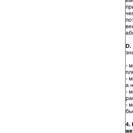
им
пр
че
по
ве
аб
D.
зн
- 
пл
- 
а 
- 
ра
- 
бы
4.
же