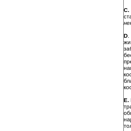
С.
ст
не
D
.
жи
за
бе
пр
на
ко
бл
ко
Е.
тр
об
на
то