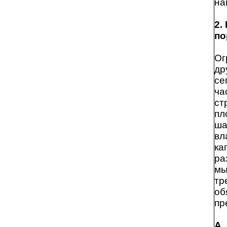
на
2.
по
Ог
др
се
ча
ст
пл
ша
вл
ка
ра
мы
тр
об
пр
А.