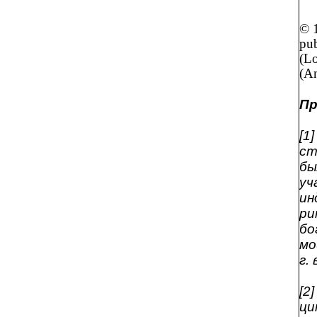
© 1
pu
(Lo
(A
Пр
[1
ст
бы
уч
ин
ри
бо
мо
г.
[2
ци