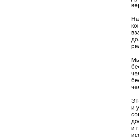
ве
На
ко
вз
до
ре
Мы
бе
че
бе
че
Эт
и 
со
до
и 
ис