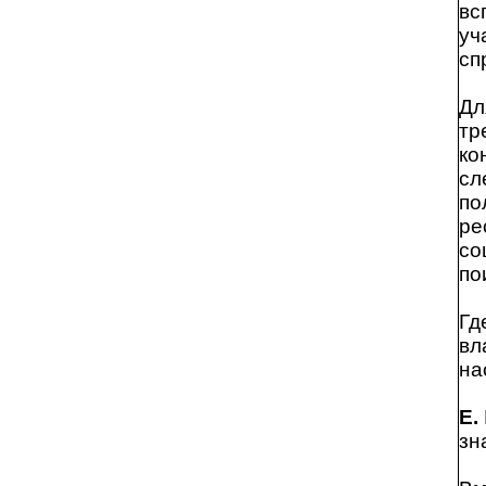
вс
уч
сп
Дл
тр
ко
сл
по
ре
со
по
Гд
вл
на
Е.
зн