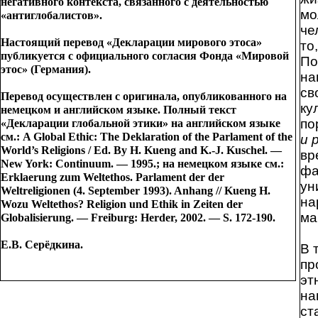
негативного контекста, связанного с деятельностью
мо
«антиглобалистов».
че
Настоящий перевод «Декларации мирового этоса»
то
публикуется с официального согласия Фонда «Мировой
По
этос» (Германия).
на
св
Перевод осуществлен с оригинала, опубликованного на
ку
немецком и английском языке. Полный текст
по
«Декларации глобальной этики» на английском языке
см.: A Global Ethic: The Deklaration of the Parlament of the
и 
World’s Religions / Ed. By H. Kueng and K.-J. Kuschel. —
вр
New York: Continuum. — 1995.; на немецком языке см.:
фа
Erklaerung zum Weltethos. Parlament der der
ун
Weltreligionen (4. September 1993). Anhang // Kueng H.
на
Wozu Weltethos? Religion und Ethik in Zeiten der
ма
Globalisierung. — Freiburg: Herder, 2002. — S. 172-190.
Е.В. Серёдкина.
В 
пр
эт
на
ст