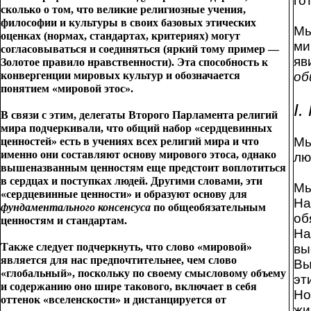
го
сколько о том, что великие религиозные учения,
философии и культуры в своих базовых этических
Мы
оценках (нормах, стандартах, критериях) могут
ми
согласовываться и соединяться (яркий тому пример —
яв
Золотое правило нравственности). Эта способность к
конвергенции мировых культур и обозначается
об
понятием «мировой этос».
I
В связи с этим, делегаты Второго Парламента религий
мира подчеркивали, что общий набор «сердцевинных
Мы
ценностей» есть в учениях всех религий мира и что
именно они составляют основу мирового этоса, однако
лю
вышеназванным ценностям еще предстоит воплотиться
в сердцах и поступках людей. Другими словами, эти
Мы
«сердцевинные ценности» и образуют основу для
На
фундаментального консенсуса
по общеобязательным
об
ценностям и стандартам.
На
Также следует подчеркнуть, что слово «мировой»
вы
является для нас предпочтительнее, чем слово
Вы
«глобальный», поскольку по своему смысловому объему
эт
и содержанию оно шире такового, включает в себя
Но
оттенок «вселенскости» и дистанцируется от
жи