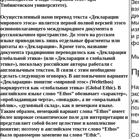
Зе
Тюбингенском университете).
вз
ди
Осуществленный нами перевод текста «Декларации
мы
мирового этоса» является первой полной версией этого
основополагающего международного документа в
из
русскоязычном пространстве. До этого на русском
и 
языке приводились лишь отдельные фрагменты или
фо
цитаты из «Декларации». Кроме того, название
документа традиционно переводилось как «Декларация
Мы
глобальной этики» (или «Декларация о глобальной
этике»), поскольку российские авторы работали с
англоязычным текстом. В связи с этим необходимо
П
сделать следующую оговорку. В англоязычном варианте
«Декларации» понятие «мировой этос» (Weltethos)
На
маркируется как «глобальная этика» (Global Ethic). В
эк
английском языке слово “Ethos” обозначает «характер»,
«пробладающая черта», «повадки», а не «моральный
уж
облик», «духовный склад», как в немецком языке.
по
Таким образом, немецкий вариант слова “Ethos” имеет
не
более широкое семантическое поле для интерпретации и
вы
представляет собой более целостное и комплексное
понятие; поэтому в английском тексте слово “Ethos”
Со
было правомерно заменено на слово “Ethic”.