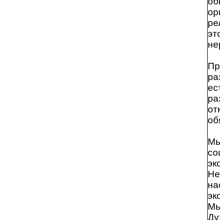
об
ор
ре
эт
не
Пр
ра
ес
ра
от
об
Мы
со
эк
Не
на
эк
Мы
Ду