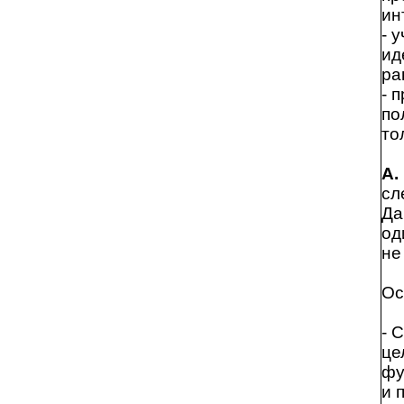
ин
- 
ид
ра
- 
по
то
А.
сл
Да
од
не
Ос
- 
це
фу
и 