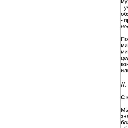
му
- 
об
- 
но
П
ми
ми
це
ко
ил
I
С 
Мы
зн
бл