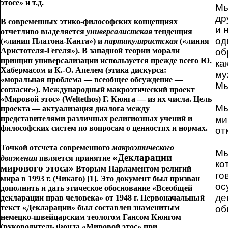
этосе» и т.д.
Мы
др
В современных этико-философских концепциях
и 
отчетливо выделяется
универсалистская
тенденция
од
(«линия Платона-Канта») и
партикуляристская
(«линия
Аристотеля-Гегеля»). В западной теории морали
об
принцип универсализации используется прежде всего Ю.
ка
Хабермасом и К.-О. Апелем (этика дискурса:
му
«моральная проблема — всеобщее обсуждение —
Мы
согласие»). Международный макроэтический проект
«Мировой этос» (Weltethos) Г. Кюнга — из их числа. Цель
Мы
проекта — актуализация диалога между
представителями различных религиозных учений и
ми
философских систем по вопросам о ценностях и нормах.
от
Точкой отсчета современного
макроэтического
Мы
«Декларации
движения
является принятие
ко
мирового этоса»
Вторым Парламентом религий
го
мира в 1993 г. (Чикаго) [1]. Это документ был призван
ос
дополнить и дать этическое обоснование «Всеобщей
де
декларации прав человека» от 1948 г. Первоначальный
текст «Декларации» был составлен знаменитым
об
немецко-швейцарским теологом Гансом Кюнгом
(руководитель Фонда «Мировой этос» при