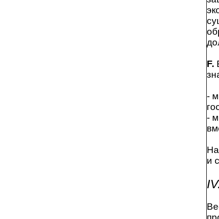
эк
су
об
до
F.
зн
- 
го
- 
вм
На
и 
I
Ве
пр