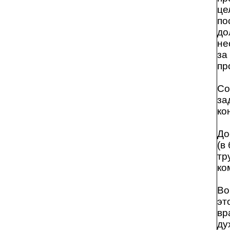
це
по
до
не
за
пр
Со
за
ко
До
(в
тр
ко
Во
эт
вр
ду